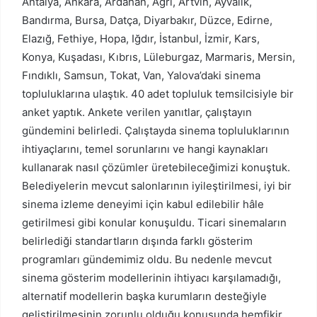
Antalya, Ankara, Ardahan, Ağrı, Artvin, Ayvalık,
Bandırma, Bursa, Datça, Diyarbakır, Düzce, Edirne,
Elazığ, Fethiye, Hopa, Iğdır, İstanbul, İzmir, Kars,
Konya, Kuşadası, Kıbrıs, Lüleburgaz, Marmaris, Mersin,
Fındıklı, Samsun, Tokat, Van, Yalova’daki sinema
topluluklarına ulaştık. 40 adet topluluk temsilcisiyle bir
anket yaptık. Ankete verilen yanıtlar, çalıştayın
gündemini belirledi. Çalıştayda sinema topluluklarının
ihtiyaçlarını, temel sorunlarını ve hangi kaynakları
kullanarak nasıl çözümler üretebileceğimizi konuştuk.
Belediyelerin mevcut salonlarının iyileştirilmesi, iyi bir
sinema izleme deneyimi için kabul edilebilir hâle
getirilmesi gibi konular konuşuldu. Ticari sinemaların
belirlediği standartların dışında farklı gösterim
programları gündemimiz oldu. Bu nedenle mevcut
sinema gösterim modellerinin ihtiyacı karşılamadığı,
alternatif modellerin başka kurumların desteğiyle
geliştirilmesinin zorunlu olduğu konusunda hemfikir