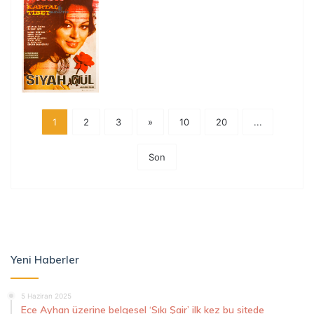
1
2
3
»
10
20
...
Son
Yeni Haberler
5 Haziran 2025
Ece Ayhan üzerine belgesel ‘Sıkı Şair’ ilk kez bu sitede