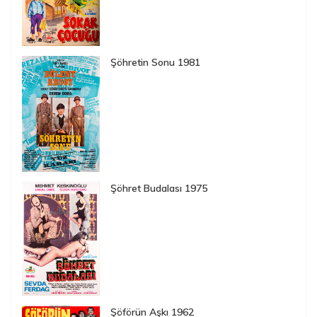
Şöhretin Sonu 1981
Şöhret Budalası 1975
Şöförün Aşkı 1962