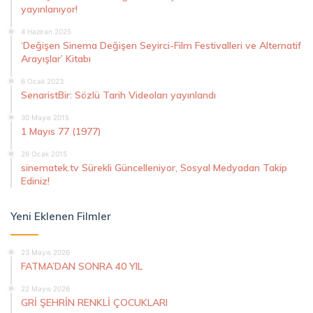
yayınlanıyor!
4 Haziran 2025
‘Değişen Sinema Değişen Seyirci-Film Festivalleri ve Alternatif
Arayışlar’ Kitabı
6 Ocak 2023
SenaristBir: Sözlü Tarih Videoları yayınlandı
30 Mayıs 2015
1 Mayıs 77 (1977)
26 Ocak 2015
sinematek.tv Sürekli Güncelleniyor, Sosyal Medyadan Takip
Ediniz!
Yeni Eklenen Filmler
23 Mayıs 2026
FATMA’DAN SONRA 40 YIL
22 Mayıs 2026
GRİ ŞEHRİN RENKLİ ÇOCUKLARI