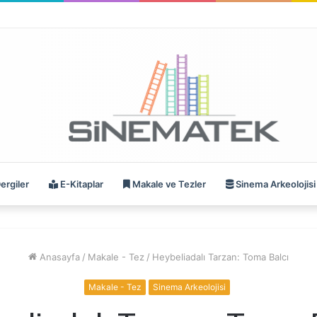
ergiler
E-Kitaplar
Makale ve Tezler
Sinema Arkeolojisi
Anasayfa
/
Makale - Tez
/
Heybeliadalı Tarzan: Toma Balcı
Makale - Tez
Sinema Arkeolojisi