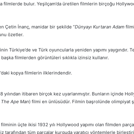
 filmlerde bulur. Yeşilçam’da üretilen filmlerin birçoğu Hollywo
 Çetin İnanç, manidar bir şekilde “
Dünyayı Kurtaran Adam
film
unu özetler.
inin Türkiye’de ve Türk oyuncularla yeniden yapımı yaygındır. T
başka filmlerden görüntüleri sıklıkla izinsiz kullanır.
’daki kopya filmlerin ilklerindendir.
 yılından itibaren birçok kez uyarlanmıştır. Bunların içinde 
 The Ape Man
) filmi en ünlüsüdür. Filmin başrolünde olimpiy
a
filminin üçte ikisi 1932 yılı Hollywood yapımı olan filmden parçala
 tarafından tüm parçalar kurguda yaratıcı yöntemlerle birleştiri