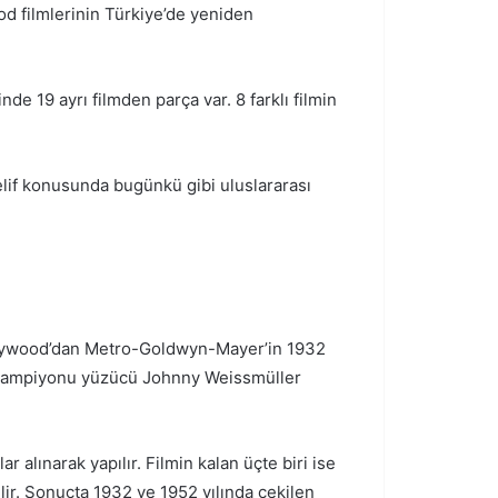
od filmlerinin Türkiye’de yeniden
inde 19 ayrı filmden parça var. 8 farklı filmin
elif konusunda bugünkü gibi uluslararası
Hollywood’dan Metro-Goldwyn-Mayer’in 1932
at şampiyonu yüzücü Johnny Weissmüller
r alınarak yapılır. Filmin kalan üçte biri ise
lir. Sonuçta 1932 ve 1952 yılında çekilen