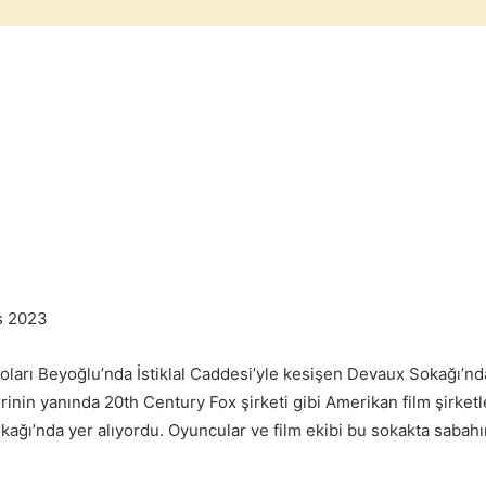
s 2023
 büroları Beyoğlu’nda İstiklal Caddesi’yle kesişen Devaux Sokağı’n
lerinin yanında 20th Century Fox şirketi gibi Amerikan film şirketl
ğı’nda yer alıyordu. Oyuncular ve film ekibi bu sokakta sabahın 