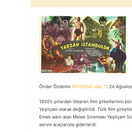
Önder Özdemir
İSTDERGİ sayı 15
24 Ağusto
1930’lı yıllardan itibaren film şirketlerinin
Yeşilçam olarak değiştirildi. Türk film şirket
Emek adını alan Melek Sineması Yeşilçam Soka
servis araçlarıyla giderlerdi.