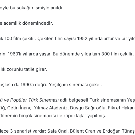
eyle bu sokağın ismiyle anıldı.
ve acemilik dönemindedir.
 100 film çekilir. Çekilen film sayısı 1952 yılında artar ve bir yıld
ni 1960’lı yıllarda yaşar. Bu dönemde yılda tam 300 film çekilir.
k zorunlu tatile girer.
başlasa da 1990’a doğru Yeşilçam sineması çöker.
rü ve Popüler Türk Sineması
adlı belgeseli Türk sinemasının Yeşi
iğ, Çetin İnanç, Yılmaz Atadeniz, Duygu Sağıroğlu, Fikret Hakan
 dönemin birçok sinemacısı ile röportajlar yapılmış.
adece 3 senarist vardır: Safa Önal, Bülent Oran ve Erdoğan Tünaş