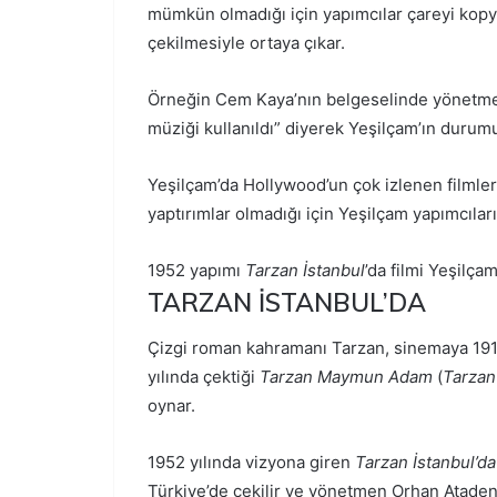
mümkün olmadığı için yapımcılar çareyi kopya
çekilmesiyle ortaya çıkar.
Örneğin Cem Kaya’nın belgeselinde yönetmen
müziği kullanıldı” diyerek Yeşilçam’ın durum
Yeşilçam’da Hollywood’un çok izlenen filmler
yaptırımlar olmadığı için Yeşilçam yapımcıları 
1952 yapımı
Tarzan İstanbul
’da filmi Yeşilçam
TARZAN İSTANBUL’DA
Çizgi roman kahramanı Tarzan, sinemaya 1918
yılında çektiği
Tarzan Maymun Adam
(
Tarzan
oynar.
1952 yılında vizyona giren
Tarzan İstanbul’d
Türkiye’de çekilir ve yönetmen Orhan Atadeniz