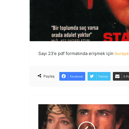
Sayı 23’e pdf formatında erişmek için
buraya 
Paylaş
Facebook
Twitter
E-Po