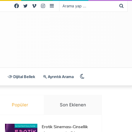
Facebook
Twitter
Vimeo
Instagram
Kenar
Ara
Bölmesi
yap
...
Dış
Dijital Bellek
Ayrıntılı Arama
görünümü
Popüler
Son Eklenen
değiştir
Erotik Sineması-Cinsellik