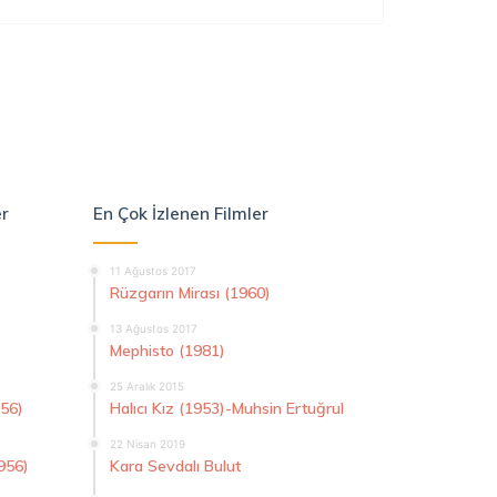
er
En Çok İzlenen Filmler
11 Ağustos 2017
Rüzgarın Mirası (1960)
13 Ağustos 2017
Mephisto (1981)
25 Aralık 2015
956)
Halıcı Kız (1953)-Muhsin Ertuğrul
22 Nisan 2019
956)
Kara Sevdalı Bulut