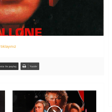
tıklayınız
sta ile paylaş
Yazdır