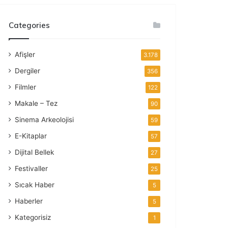
Categories
Afişler
3.178
Dergiler
356
Filmler
122
Makale – Tez
90
Sinema Arkeolojisi
59
E-Kitaplar
57
Dijital Bellek
27
Festivaller
25
Sıcak Haber
5
Haberler
5
Kategorisiz
1