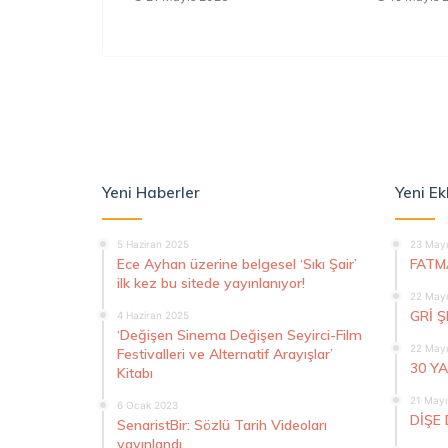
Yeni Haberler
Yeni Ek
5 Haziran 2025
23 Mayı
Ece Ayhan üzerine belgesel ‘Sıkı Şair’
FATM
ilk kez bu sitede yayınlanıyor!
22 Mayı
GRİ 
4 Haziran 2025
‘Değişen Sinema Değişen Seyirci-Film
22 Mayı
Festivalleri ve Alternatif Arayışlar’
30 Y
Kitabı
21 Mayı
6 Ocak 2023
DİŞE 
SenaristBir: Sözlü Tarih Videoları
yayınlandı