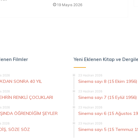
19 Mayıs 2026
lenen Filmler
Yeni Eklenen Kitap ve Dergil
s 2026
23 Haziran 2026
A’DAN SONRA 40 YIL
Sinema sayı 8 (15 Ekim 1956)
s 2026
23 Haziran 2026
ŞEHRİN RENKLİ ÇOCUKLARI
Sinema sayı 7 (15 Eylül 1956)
s 2026
23 Haziran 2026
AŞINDA ÖĞRENDİĞİM ŞEYLER
Sinema sayı 6 (15 Ağustos 1
s 2026
23 Haziran 2026
DİŞ, SÖZE SÖZ
Sinema sayı 5 (15 Temmuz 1