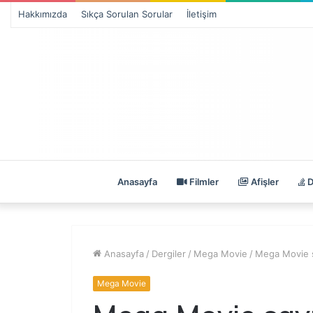
Hakkımızda
Sıkça Sorulan Sorular
İletişim
Anasayfa
Filmler
Afişler
D
Anasayfa
/
Dergiler
/
Mega Movie
/
Mega Movie s
Mega Movie