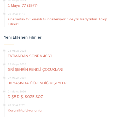
30 Mayıs 2015
1 Mayıs 77 (1977)
26 Ocak 2015
sinematek.tv Sürekli Güncelleniyor, Sosyal Medyadan Takip
Ediniz!
Yeni Eklenen Filmler
23 Mayıs 2026
FATMA’DAN SONRA 40 YIL
22 Mayıs 2026
GRİ ŞEHRİN RENKLİ ÇOCUKLARI
22 Mayıs 2026
30 YAŞINDA ÖĞRENDİĞİM ŞEYLER
21 Mayıs 2026
DİŞE DİŞ, SÖZE SÖZ
20 Ocak 2026
Karanlıkta Uyananlar