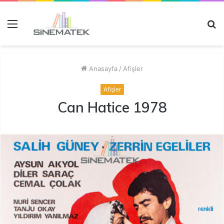
Menü
A
y
...
Anasayfa
/
Afişler
Afişler
Can Hatice 1978