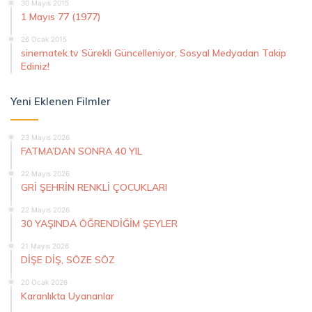
30 Mayıs 2015
1 Mayıs 77 (1977)
26 Ocak 2015
sinematek.tv Sürekli Güncelleniyor, Sosyal Medyadan Takip
Ediniz!
Yeni Eklenen Filmler
23 Mayıs 2026
FATMA’DAN SONRA 40 YIL
22 Mayıs 2026
GRİ ŞEHRİN RENKLİ ÇOCUKLARI
22 Mayıs 2026
30 YAŞINDA ÖĞRENDİĞİM ŞEYLER
21 Mayıs 2026
DİŞE DİŞ, SÖZE SÖZ
20 Ocak 2026
Karanlıkta Uyananlar