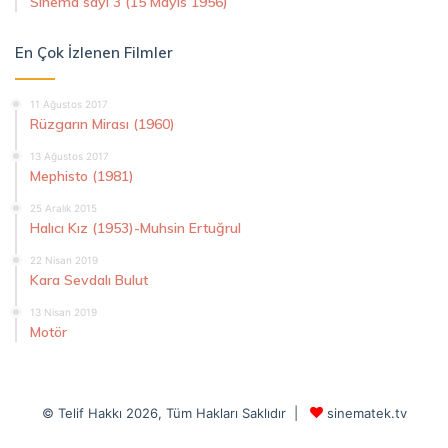
Sinema sayı 3 (15 Mayıs 1956)
En Çok İzlenen Filmler
11 Ağustos 2017
Rüzgarın Mirası (1960)
13 Ağustos 2017
Mephisto (1981)
25 Aralık 2015
Halıcı Kız (1953)-Muhsin Ertuğrul
22 Nisan 2019
Kara Sevdalı Bulut
13 Nisan 2019
Motör
© Telif Hakkı 2026, Tüm Hakları Saklıdır |
sinematek.tv