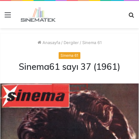
Menü
A
y
...
Anasayfa
/
Dergiler
/
Sinema 61
Sinema 61
Sinema61 sayı 37 (1961)