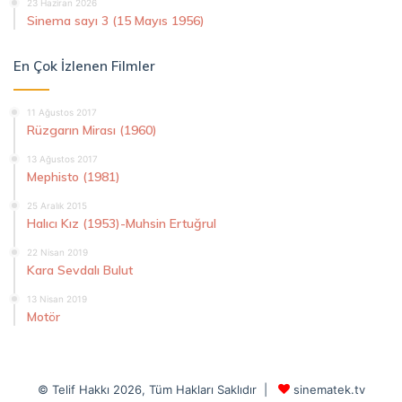
23 Haziran 2026
Sinema sayı 3 (15 Mayıs 1956)
En Çok İzlenen Filmler
11 Ağustos 2017
Rüzgarın Mirası (1960)
13 Ağustos 2017
Mephisto (1981)
25 Aralık 2015
Halıcı Kız (1953)-Muhsin Ertuğrul
22 Nisan 2019
Kara Sevdalı Bulut
13 Nisan 2019
Motör
© Telif Hakkı 2026, Tüm Hakları Saklıdır |
sinematek.tv