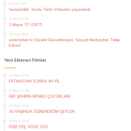
6 Ocak 2023
SenaristBir: Sözlü Tarih Videoları yayınlandı
30 Mayıs 2015
1 Mayıs 77 (1977)
26 Ocak 2015
sinematek.tv Sürekli Güncelleniyor, Sosyal Medyadan Takip
Ediniz!
Yeni Eklenen Filmler
23 Mayıs 2026
FATMA’DAN SONRA 40 YIL
22 Mayıs 2026
GRİ ŞEHRİN RENKLİ ÇOCUKLARI
22 Mayıs 2026
30 YAŞINDA ÖĞRENDİĞİM ŞEYLER
21 Mayıs 2026
DİŞE DİŞ, SÖZE SÖZ