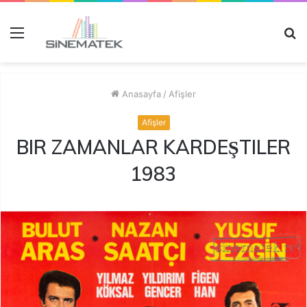
Menü
A
y
...
Anasayfa
/
Afişler
Afişler
BIR ZAMANLAR KARDEŞTILER
1983