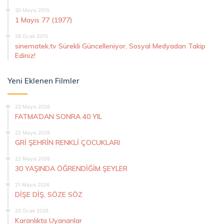
30 Mayıs 2015
1 Mayıs 77 (1977)
26 Ocak 2015
sinematek.tv Sürekli Güncelleniyor, Sosyal Medyadan Takip
Ediniz!
Yeni Eklenen Filmler
23 Mayıs 2026
FATMA’DAN SONRA 40 YIL
22 Mayıs 2026
GRİ ŞEHRİN RENKLİ ÇOCUKLARI
22 Mayıs 2026
30 YAŞINDA ÖĞRENDİĞİM ŞEYLER
21 Mayıs 2026
DİŞE DİŞ, SÖZE SÖZ
20 Ocak 2026
Karanlıkta Uyananlar