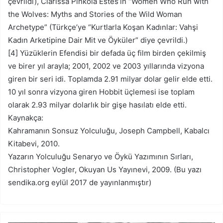
çevrildi), Clarissa Pinkola Estes’in “Women Who Run with
the Wolves: Myths and Stories of the Wild Woman
Archetype” (Türkçe’ye “Kurtlarla Koşan Kadınlar: Vahşi
Kadın Arketipine Dair Mit ve Öyküler” diye çevrildi.)
[4] Yüzüklerin Efendisi bir defada üç film birden çekilmiş
ve birer yıl arayla; 2001, 2002 ve 2003 yıllarında vizyona
giren bir seri idi. Toplamda 2.91 milyar dolar gelir elde etti.
10 yıl sonra vizyona giren Hobbit üçlemesi ise toplam
olarak 2.93 milyar dolarlık bir gişe hasılatı elde etti.
Kaynakça:
Kahramanın Sonsuz Yolculuğu, Joseph Campbell, Kabalcı
Kitabevi, 2010.
Yazarın Yolculuğu Senaryo ve Öykü Yazımının Sırları,
Christopher Vogler, Okuyan Us Yayınevi, 2009. (Bu yazı
sendika.org eylül 2017 de yayınlanmıştır)