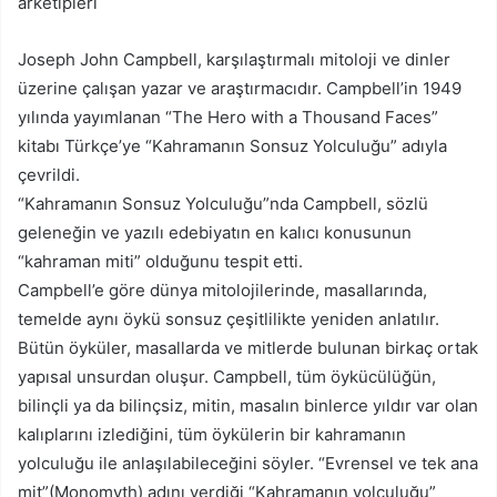
arketipleri
Joseph John Campbell, karşılaştırmalı mitoloji ve dinler
üzerine çalışan yazar ve araştırmacıdır. Campbell’in 1949
yılında yayımlanan “The Hero with a Thousand Faces”
kitabı Türkçe’ye “Kahramanın Sonsuz Yolculuğu” adıyla
çevrildi.
“Kahramanın Sonsuz Yolculuğu”nda Campbell, sözlü
geleneğin ve yazılı edebiyatın en kalıcı konusunun
“kahraman miti” olduğunu tespit etti.
Campbell’e göre dünya mitolojilerinde, masallarında,
temelde aynı öykü sonsuz çeşitlilikte yeniden anlatılır.
Bütün öyküler, masallarda ve mitlerde bulunan birkaç ortak
yapısal unsurdan oluşur. Campbell, tüm öykücülüğün,
bilinçli ya da bilinçsiz, mitin, masalın binlerce yıldır var olan
kalıplarını izlediğini, tüm öykülerin bir kahramanın
yolculuğu ile anlaşılabileceğini söyler. “Evrensel ve tek ana
mit”(Monomyth) adını verdiği “Kahramanın yolculuğu”