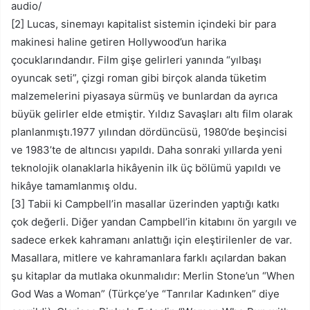
audio/
[2] Lucas, sinemayı kapitalist sistemin içindeki bir para
makinesi haline getiren Hollywood’un harika
çocuklarındandır. Film gişe gelirleri yanında “yılbaşı
oyuncak seti”, çizgi roman gibi birçok alanda tüketim
malzemelerini piyasaya sürmüş ve bunlardan da ayrıca
büyük gelirler elde etmiştir. Yıldız Savaşları altı film olarak
planlanmıştı.1977 yılından dördüncüsü, 1980’de beşincisi
ve 1983’te de altıncısı yapıldı. Daha sonraki yıllarda yeni
teknolojik olanaklarla hikâyenin ilk üç bölümü yapıldı ve
hikâye tamamlanmış oldu.
[3] Tabii ki Campbell’in masallar üzerinden yaptığı katkı
çok değerli. Diğer yandan Campbell’in kitabını ön yargılı ve
sadece erkek kahramanı anlattığı için eleştirilenler de var.
Masallara, mitlere ve kahramanlara farklı açılardan bakan
şu kitaplar da mutlaka okunmalıdır: Merlin Stone’un “When
God Was a Woman” (Türkçe’ye “Tanrılar Kadınken” diye