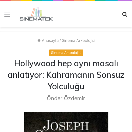
Menü
A
y
...
Anasayfa
/
Sinema Arkeolojisi
Sinema Arkeolojisi
Hollywood hep aynı masalı
anlatıyor: Kahramanın Sonsuz
Yolculuğu
Önder Özdemir