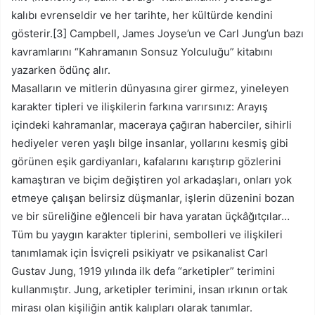
kalıbı evrenseldir ve her tarihte, her kültürde kendini
gösterir.[3] Campbell, James Joyse’un ve Carl Jung’un bazı
kavramlarını “Kahramanın Sonsuz Yolculuğu” kitabını
yazarken ödünç alır.
Masalların ve mitlerin dünyasına girer girmez, yineleyen
karakter tipleri ve ilişkilerin farkına varırsınız: Arayış
içindeki kahramanlar, maceraya çağıran haberciler, sihirli
hediyeler veren yaşlı bilge insanlar, yollarını kesmiş gibi
görünen eşik gardiyanları, kafalarını karıştırıp gözlerini
kamaştıran ve biçim değiştiren yol arkadaşları, onları yok
etmeye çalışan belirsiz düşmanlar, işlerin düzenini bozan
ve bir süreliğine eğlenceli bir hava yaratan üçkâğıtçılar…
Tüm bu yaygın karakter tiplerini, sembolleri ve ilişkileri
tanımlamak için İsviçreli psikiyatr ve psikanalist Carl
Gustav Jung, 1919 yılında ilk defa “arketipler” terimini
kullanmıştır. Jung, arketipler terimini, insan ırkının ortak
mirası olan kişiliğin antik kalıpları olarak tanımlar.