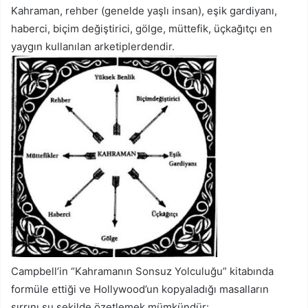
Kahraman, rehber (genelde yaşlı insan), eşik gardiyanı,
haberci, biçim değiştirici, gölge, müttefik, üçkağıtçı en
yaygın kullanılan arketiplerdendir.
Campbell’in “Kahramanın Sonsuz Yolculuğu” kitabında
formüle ettiği ve Hollywood’un kopyaladığı masalların
sırrını şu şekilde özetlemek mümkündür: