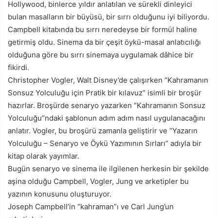
Hollywood, binlerce yıldır anlatılan ve sürekli dinleyici
bulan masalların bir büyüsü, bir sırrı olduğunu iyi biliyordu.
Campbell kitabında bu sırrı neredeyse bir formül haline
getirmiş oldu. Sinema da bir çeşit öykü-masal anlatıcılığı
olduğuna göre bu sırrı sinemaya uygulamak dâhice bir
fikirdi.
Christopher Vogler, Walt Disney’de çalışırken “Kahramanın
Sonsuz Yolculuğu için Pratik bir kılavuz” isimli bir broşür
hazırlar. Broşürde senaryo yazarken “Kahramanın Sonsuz
Yolculuğu”ndaki şablonun adım adım nasıl uygulanacağını
anlatır. Vogler, bu broşürü zamanla geliştirir ve “Yazarın
Yolculuğu – Senaryo ve Öykü Yazımının Sırları” adıyla bir
kitap olarak yayımlar.
Bugün senaryo ve sinema ile ilgilenen herkesin bir şekilde
aşina olduğu Campbell, Vogler, Jung ve arketipler bu
yazının konusunu oluşturuyor.
Joseph Campbell’in “kahraman”ı ve Carl Jung’un