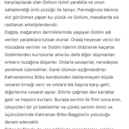
karşılaşılacak olan Gollum isimli yaratıkla ve onun
sahiplendiği ünlü yüzüğü ile tanışır. Parmağınıza takınca
sizi görünmez yapan bu yüzük ve Gollum, masallarda sık
rastlanan arketiplerdendir.
Dağda, mağaranın derinliklerinde yaşayan Goblin adı
verilen yaratıklara tutsak olurlar. Orada heyecan verici bir
mücadele verirler ve Goblin liderini öldürerek kaçarlar.
Goblinlerden kurtulurlar ama bu defa diğer düşmanları
orkların tuzağına düşerler. Onlarla savaşırlar, neredeyse
yenilmek üzeredirler. Sanki ölümün eşiğindedirler.
Kahramanımız Bilbo kendisinden beklenmeyen büyük
cesaret örneği verir ve orklara tek başına karşı gelir,
diğerlerine cesaret aşılar. Sihirle çağrılan dev kartallar
gelir ve hepsini kurtarır. Burada serinin ilk filmi sona erer,
izleyicileri bir yıl bekletirler ve çünkü serinin ikinci ve
üçüncülerinde Kahraman Bilbo Baggins’in yolculuğu
devam edecektir.