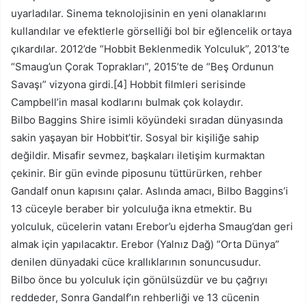
uyarladılar. Sinema teknolojisinin en yeni olanaklarını
kullandılar ve efektlerle görselliği bol bir eğlencelik ortaya
çıkardılar. 2012’de “Hobbit Beklenmedik Yolculuk”, 2013’te
“Smaug’un Çorak Toprakları”, 2015’te de “Beş Ordunun
Savaşı” vizyona girdi.[4] Hobbit filmleri serisinde
Campbell’in masal kodlarını bulmak çok kolaydır.
Bilbo Baggins Shire isimli köyündeki sıradan dünyasında
sakin yaşayan bir Hobbit’tir. Sosyal bir kişiliğe sahip
değildir. Misafir sevmez, başkaları iletişim kurmaktan
çekinir. Bir gün evinde piposunu tüttürürken, rehber
Gandalf onun kapısını çalar. Aslında amacı, Bilbo Baggins’i
13 cüceyle beraber bir yolculuğa ikna etmektir. Bu
yolculuk, cücelerin vatanı Erebor’u ejderha Smaug’dan geri
almak için yapılacaktır. Erebor (Yalnız Dağ) “Orta Dünya”
denilen dünyadaki cüce krallıklarının sonuncusudur.
Bilbo önce bu yolculuk için gönülsüzdür ve bu çağrıyı
reddeder, Sonra Gandalf’ın rehberliği ve 13 cücenin