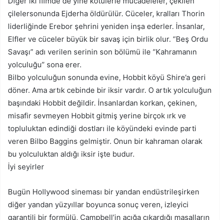
Diğer iki filmde de yine kötülerle mücadeleler, çekilen
çilelersonunda Ejderha öldürülür. Cüceler, kralları Thorin
liderliğinde Erebor şehrini yeniden inşa ederler. İnsanlar,
Elfler ve cüceler büyük bir savaş için birlik olur. “Beş Ordu
Savaşı” adı verilen serinin son bölümü ile “Kahramanın
yolculuğu” sona erer.
Bilbo yolculuğun sonunda evine, Hobbit köyü Shire’a geri
döner. Ama artık cebinde bir iksir vardır. O artık yolculuğun
başındaki Hobbit değildir. İnsanlardan korkan, çekinen,
misafir sevmeyen Hobbit gitmiş yerine birçok ırk ve
topluluktan edindiği dostları ile köyündeki evinde parti
veren Bilbo Baggins gelmiştir. Onun bir kahraman olarak
bu yolculuktan aldığı iksir işte budur.
İyi seyirler
Bugün Hollywood sineması bir yandan endüstrileşirken
diğer yandan yüzyıllar boyunca sonuç veren, izleyici
garantili bir formülü, Campbell’in açığa çıkardığı masalların