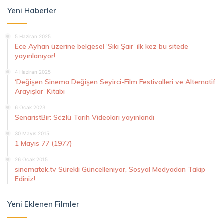
Yeni Haberler
5 Haziran 2025
Ece Ayhan üzerine belgesel ‘Sıkı Şair’ ilk kez bu sitede
yayınlanıyor!
4 Haziran 2025
‘Değişen Sinema Değişen Seyirci-Film Festivalleri ve Alternatif
Arayışlar’ Kitabı
6 Ocak 2023
SenaristBir: Sözlü Tarih Videoları yayınlandı
30 Mayıs 2015
1 Mayıs 77 (1977)
26 Ocak 2015
sinematek.tv Sürekli Güncelleniyor, Sosyal Medyadan Takip
Ediniz!
Yeni Eklenen Filmler