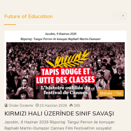
Future of Education
Önceki
Sonr
sayfa
sayf
Makale - Tez
Önder Özdemir
23 Haziran 2026
365
KIRMIZI HALI ÜZERİNDE SINIF SAVAŞI
Jacobin, 9 Haziran 2026 Röportaj: Tangui Perron ile konuşan
Raphaël Martin-Dumazer Cannes Film Festivali’nin sosyalist