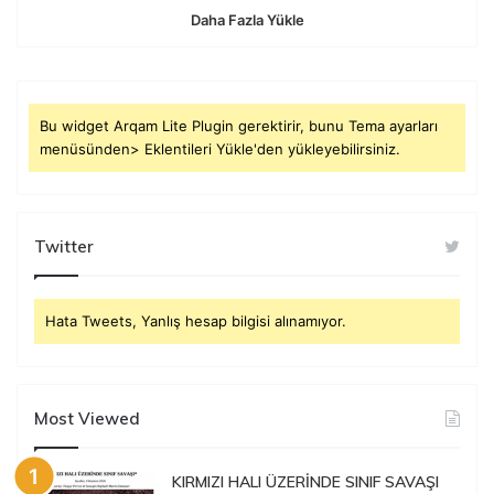
Daha Fazla Yükle
Bu widget Arqam Lite Plugin gerektirir, bunu Tema ayarları
menüsünden> Eklentileri Yükle'den yükleyebilirsiniz.
Twitter
Hata Tweets, Yanlış hesap bilgisi alınamıyor.
Most Viewed
KIRMIZI HALI ÜZERİNDE SINIF SAVAŞI