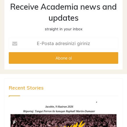
Receive Academia news and
updates
straight in your inbox
E-
Posta
adresinizi
giriniz
Recent Stories