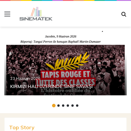
Menü
A
y
...
23 Haziran 2026
KIRMIZI HALI ÜZERİNDE SINIF SAVAŞI
Top Story