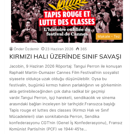
Makale - Tez
Önder Özdemir
23 Haziran 2026
365
KIRMIZI HALI ÜZERİNDE SINIF SAVAŞI
Jacobin, 9 Haziran 2026 Röportaj: Tangui Perron ile konuşan
Raphaël Martin-Dumazer Cannes Film Festivali’nin sosyalist
siyasete oldukça uzak olduğu düşünülebilir. Oysa bu
festivalin, bugünkü kırmızı halının parlaklığının ve görkeminin
akla getirebileceğinden çok daha radikal bir geçmişi
vardır.Tangui Perron, işçi hareketi, sendikacılık ve sinema
arasındaki bağları inceleyen bir tarihçidir.Fransızca başlığı
Tapis rouge et luttes des classes (Kırmızı Halı ve Sınıf
Mücadeleleri) olan sonkitabında Perron, Sendika
konfederasyonu CGT’nin (Genel İş Konfederasyonu), Fransız
Komünist Partisi’nin (PCF) ve 1944-45’te…