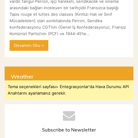
vardır.Tangui Perron, işçi hareketi, sendikacılık ve sinema
arasındaki bağları inceleyen bir tarihçidir.Fransızca başlığı
Tapis rouge et luttes des classes (Kırmızı Halı ve Sınıf
Mücadeleleri) olan sonkitabında Perron, Sendika
konfederasyonu CGT’nin (Genel İş Konfederasyonu), Fransız
Komünist Partisi’nin (PCF) ve 1944-45’te…
Devamını Oku »
Weather
Tema seçenekleri sayfası> Entegrasyonlar'da Hava Durumu API
Anahtarını ayarlamanız gerekir.
Subscribe to Newsletter