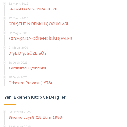
23 Mayıs 2026
FATMA’DAN SONRA 40 YIL
22 Mayıs 2026
GRİ ŞEHRİN RENKLİ ÇOCUKLARI
22 Mayıs 2026
30 YAŞINDA ÖĞRENDİĞİM ŞEYLER
21 Mayıs 2026
DİŞE DİŞ, SÖZE SÖZ
20 Ocak 2026
Karanlıkta Uyananlar
20 Ocak 2026
Orkestra Provası (1978)
Yeni Eklenen Kitap ve Dergiler
23 Haziran 2026
Sinema sayı 8 (15 Ekim 1956)
23 Haziran 2026