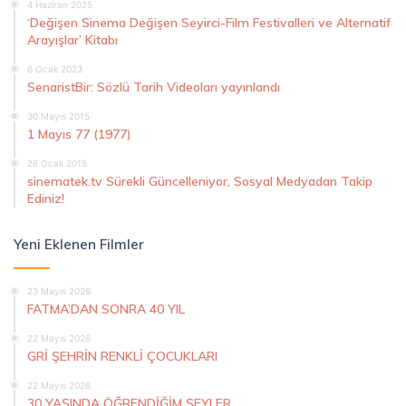
4 Haziran 2025
‘Değişen Sinema Değişen Seyirci-Film Festivalleri ve Alternatif
Arayışlar’ Kitabı
6 Ocak 2023
SenaristBir: Sözlü Tarih Videoları yayınlandı
30 Mayıs 2015
1 Mayıs 77 (1977)
26 Ocak 2015
sinematek.tv Sürekli Güncelleniyor, Sosyal Medyadan Takip
Ediniz!
Yeni Eklenen Filmler
23 Mayıs 2026
FATMA’DAN SONRA 40 YIL
22 Mayıs 2026
GRİ ŞEHRİN RENKLİ ÇOCUKLARI
22 Mayıs 2026
30 YAŞINDA ÖĞRENDİĞİM ŞEYLER