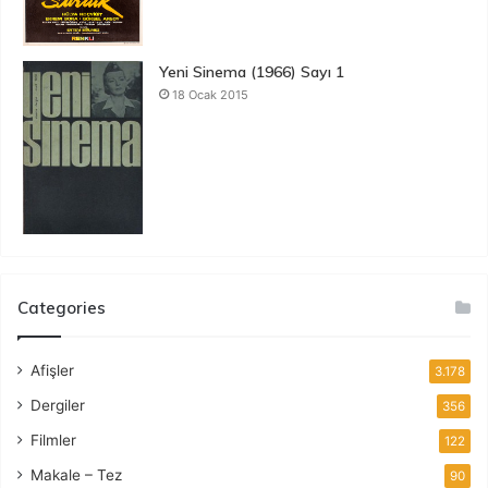
Yeni Sinema (1966) Sayı 1
18 Ocak 2015
Categories
Afişler
3.178
Dergiler
356
Filmler
122
Makale – Tez
90