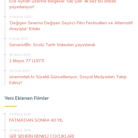
Ece Ayhan üzerine belgesel ‘Sıkı Şair’ ilk kez bu sitede
yayınlanıyor!
4 Haziran 2025
‘Değişen Sinema Değişen Seyirci-Film Festivalleri ve Alternatif
Arayışlar’ Kitabı
6 Ocak 2023
SenaristBir: Sözlü Tarih Videoları yayınlandı
30 Mayıs 2015
1 Mayıs 77 (1977)
26 Ocak 2015
sinematek.tv Sürekli Güncelleniyor, Sosyal Medyadan Takip
Ediniz!
Yeni Eklenen Filmler
23 Mayıs 2026
FATMA’DAN SONRA 40 YIL
22 Mayıs 2026
GRİ ŞEHRİN RENKLİ ÇOCUKLARI