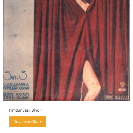
filmdunyasi_3İndir
Devamını Oku »