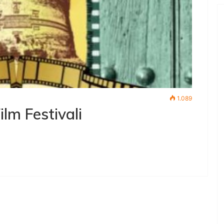
1.089
lm Festivali