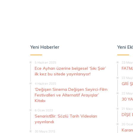
Yeni Haberler
Yeni Ek
5 Haziran 2025
23 Mayı
Ece Ayhan üzerine belgesel ‘Sıkı Şair’
FATM
ilk kez bu sitede yayınlanıyor!
22 Mayı
GRİ 
4 Haziran 2025
‘Değişen Sinema Değişen Seyirci-Film
22 Mayı
Festivalleri ve Alternatif Arayışlar’
30 Y
Kitabı
21 Mayı
6 Ocak 2023
DİŞE 
SenaristBir: Sözlü Tarih Videoları
yayınlandı
20 Oca
Karan
30 Mayıs 2015