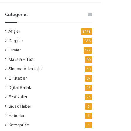
Categories
Afişler
3.178
Dergiler
356
Filmler
122
Makale – Tez
90
Sinema Arkeolojisi
59
E-Kitaplar
57
Dijital Bellek
27
Festivaller
25
Sıcak Haber
5
Haberler
5
Kategorisiz
1