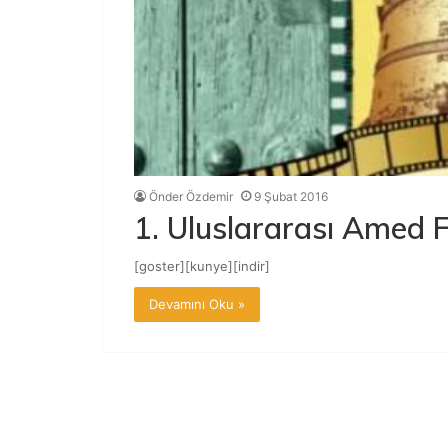
Önder Özdemir
9 Şubat 2016
1. Uluslararası Amed Fi
[goster][kunye][indir]
Devamını Oku »