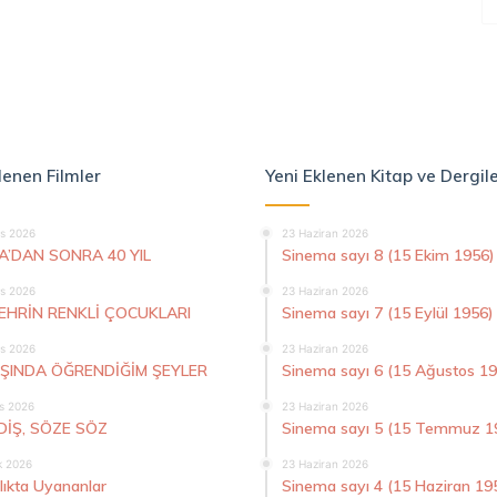
lenen Filmler
Yeni Eklenen Kitap ve Dergil
s 2026
23 Haziran 2026
A’DAN SONRA 40 YIL
Sinema sayı 8 (15 Ekim 1956)
s 2026
23 Haziran 2026
ŞEHRİN RENKLİ ÇOCUKLARI
Sinema sayı 7 (15 Eylül 1956)
s 2026
23 Haziran 2026
AŞINDA ÖĞRENDİĞİM ŞEYLER
Sinema sayı 6 (15 Ağustos 1
s 2026
23 Haziran 2026
DİŞ, SÖZE SÖZ
Sinema sayı 5 (15 Temmuz 1
k 2026
23 Haziran 2026
lıkta Uyananlar
Sinema sayı 4 (15 Haziran 19