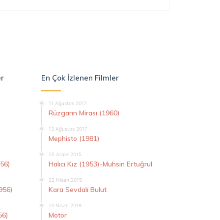
er
En Çok İzlenen Filmler
11 Ağustos 2017
Rüzgarın Mirası (1960)
13 Ağustos 2017
Mephisto (1981)
25 Aralık 2015
956)
Halıcı Kız (1953)-Muhsin Ertuğrul
22 Nisan 2019
956)
Kara Sevdalı Bulut
13 Nisan 2019
56)
Motör