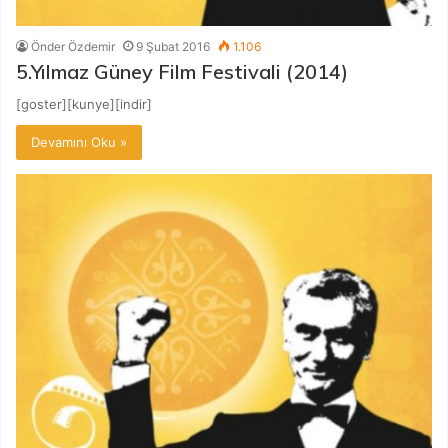
Önder Özdemir
9 Şubat 2016
1.106
5.Yılmaz Güney Film Festivali (2014)
[goster][kunye][indir]
Devamını Oku »