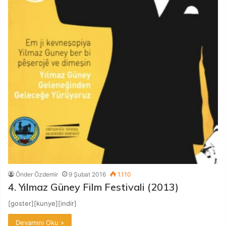
Önder Özdemir
9 Şubat 2016
1.110
4. Yılmaz Güney Film Festivali (2013)
[goster][kunye][indir]
Devamını Oku »