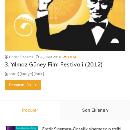
Önder Özdemir
9 Şubat 2016
1.074
3. Yılmaz Güney Film Festivali (2012)
[goster][kunye][indir]
Devamını Oku »
Popüler
Son Eklenen
Erotik Sineması-Cinsellik sinemasının tarihi