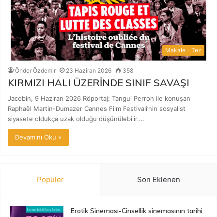
Makale - Tez
Önder Özdemir
23 Haziran 2026
358
KIRMIZI HALI ÜZERİNDE SINIF SAVAŞI
Jacobin, 9 Haziran 2026 Röportaj: Tangui Perron ile konuşan
Raphaël Martin-Dumazer Cannes Film Festivali’nin sosyalist
siyasete oldukça uzak olduğu düşünülebilir.…
Devamını Oku »
Popüler
Son Eklenen
Erotik Sineması-Cinsellik sinemasının tarihi