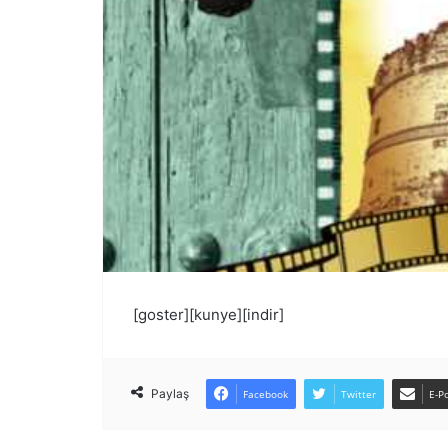
[goster][kunye][indir]
Paylaş
Facebook
Twitter
E-Po