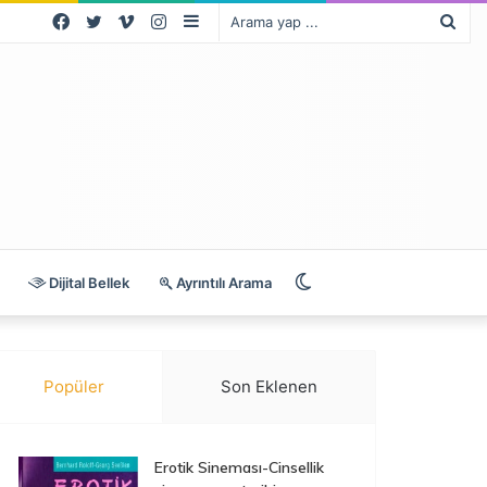
Facebook
Twitter
Vimeo
Instagram
Kenar
Ara
Bölmesi
yap
...
Dış
Dijital Bellek
Ayrıntılı Arama
görünümü
Popüler
Son Eklenen
değiştir
Erotik Sineması-Cinsellik