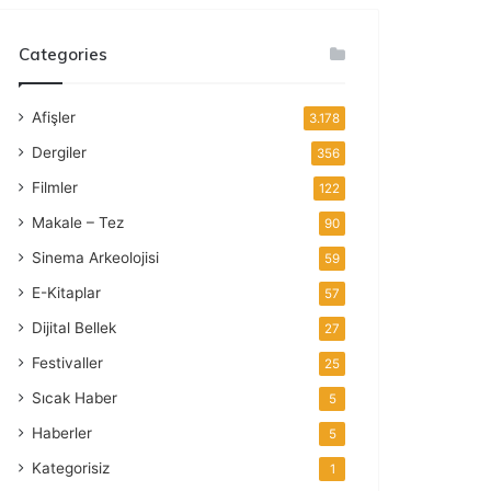
Categories
Afişler
3.178
Dergiler
356
Filmler
122
Makale – Tez
90
Sinema Arkeolojisi
59
E-Kitaplar
57
Dijital Bellek
27
Festivaller
25
Sıcak Haber
5
Haberler
5
Kategorisiz
1