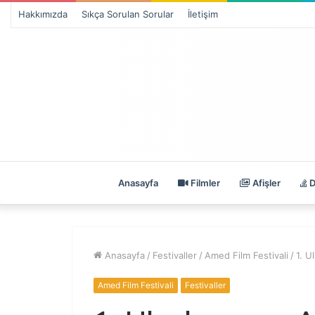
Hakkımızda
Sıkça Sorulan Sorular
İletişim
Anasayfa
Filmler
Afişler
D
Anasayfa
/
Festivaller
/
Amed Film Festivali
/
1. U
Amed Film Festivali
Festivaller