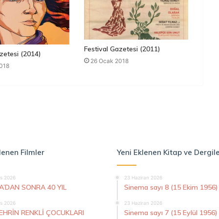
Festival Gazetesi (2011)
zetesi (2014)
26 Ocak 2018
018
lenen Filmler
Yeni Eklenen Kitap ve Dergil
s 2026
23 Haziran 2026
A’DAN SONRA 40 YIL
Sinema sayı 8 (15 Ekim 1956)
s 2026
23 Haziran 2026
ŞEHRİN RENKLİ ÇOCUKLARI
Sinema sayı 7 (15 Eylül 1956)