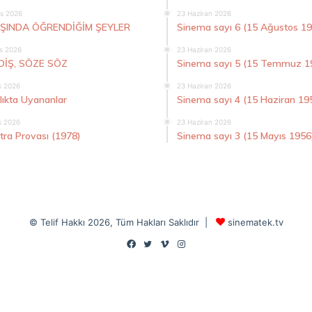
s 2026
23 Haziran 2026
AŞINDA ÖĞRENDİĞİM ŞEYLER
Sinema sayı 6 (15 Ağustos 1
s 2026
23 Haziran 2026
DİŞ, SÖZE SÖZ
Sinema sayı 5 (15 Temmuz 1
k 2026
23 Haziran 2026
lıkta Uyananlar
Sinema sayı 4 (15 Haziran 19
k 2026
23 Haziran 2026
tra Provası (1978)
Sinema sayı 3 (15 Mayıs 1956
© Telif Hakkı 2026, Tüm Hakları Saklıdır |
sinematek.tv
Facebook
Twitter
Vimeo
Instagram