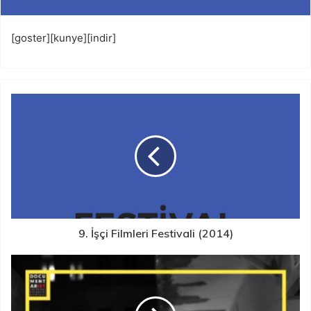
[goster][kunye][indir]
9. İşçi Filmleri Festivali (2014)