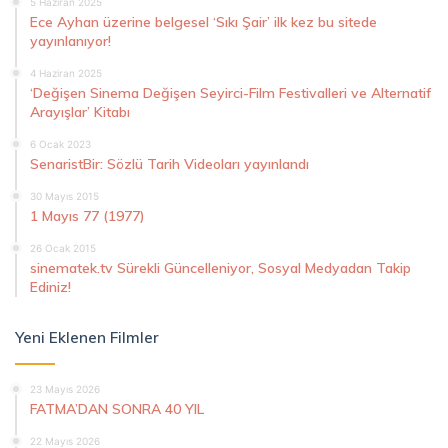
5 Haziran 2025
Ece Ayhan üzerine belgesel ‘Sıkı Şair’ ilk kez bu sitede
yayınlanıyor!
4 Haziran 2025
‘Değişen Sinema Değişen Seyirci-Film Festivalleri ve Alternatif
Arayışlar’ Kitabı
6 Ocak 2023
SenaristBir: Sözlü Tarih Videoları yayınlandı
30 Mayıs 2015
1 Mayıs 77 (1977)
26 Ocak 2015
sinematek.tv Sürekli Güncelleniyor, Sosyal Medyadan Takip
Ediniz!
Yeni Eklenen Filmler
23 Mayıs 2026
FATMA’DAN SONRA 40 YIL
22 Mayıs 2026