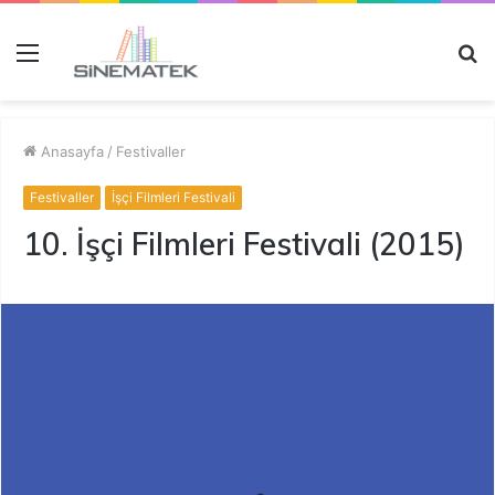
Menü
A
y
...
Anasayfa
/
Festivaller
Festivaller
İşçi Filmleri Festivali
10. İşçi Filmleri Festivali (2015)