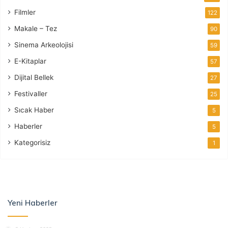
Filmler
122
Makale – Tez
90
Sinema Arkeolojisi
59
E-Kitaplar
57
Dijital Bellek
27
Festivaller
25
Sıcak Haber
5
Haberler
5
Kategorisiz
1
Yeni Haberler