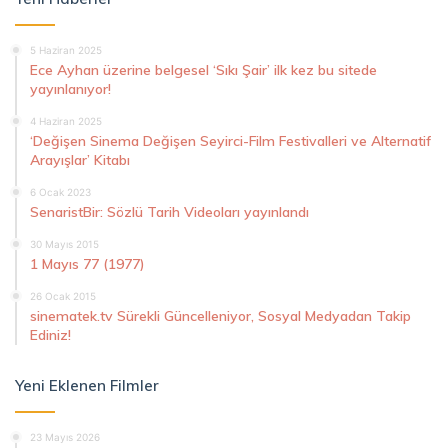
5 Haziran 2025
Ece Ayhan üzerine belgesel ‘Sıkı Şair’ ilk kez bu sitede
yayınlanıyor!
4 Haziran 2025
‘Değişen Sinema Değişen Seyirci-Film Festivalleri ve Alternatif
Arayışlar’ Kitabı
6 Ocak 2023
SenaristBir: Sözlü Tarih Videoları yayınlandı
30 Mayıs 2015
1 Mayıs 77 (1977)
26 Ocak 2015
sinematek.tv Sürekli Güncelleniyor, Sosyal Medyadan Takip
Ediniz!
Yeni Eklenen Filmler
23 Mayıs 2026