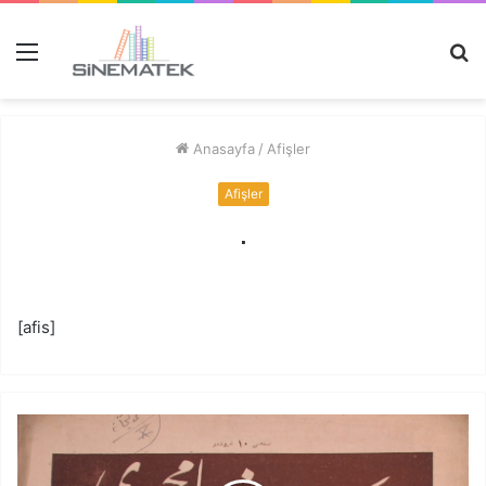
Menü
A
y
...
Anasayfa
/
Afişler
Afişler
.
[afis]