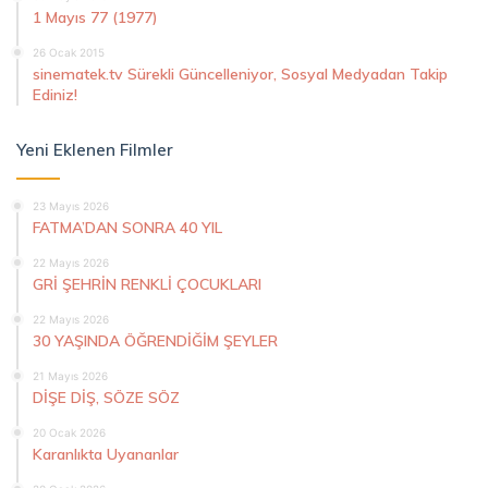
1 Mayıs 77 (1977)
26 Ocak 2015
sinematek.tv Sürekli Güncelleniyor, Sosyal Medyadan Takip
Ediniz!
Yeni Eklenen Filmler
23 Mayıs 2026
FATMA’DAN SONRA 40 YIL
22 Mayıs 2026
GRİ ŞEHRİN RENKLİ ÇOCUKLARI
22 Mayıs 2026
30 YAŞINDA ÖĞRENDİĞİM ŞEYLER
21 Mayıs 2026
DİŞE DİŞ, SÖZE SÖZ
20 Ocak 2026
Karanlıkta Uyananlar