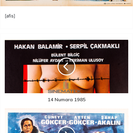
[afis]
14 Numara 1985