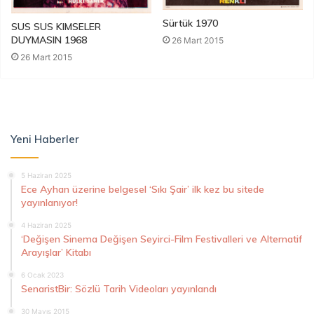
Sürtük 1970
SUS SUS KIMSELER
DUYMASIN 1968
26 Mart 2015
26 Mart 2015
Yeni Haberler
5 Haziran 2025
Ece Ayhan üzerine belgesel ‘Sıkı Şair’ ilk kez bu sitede
yayınlanıyor!
4 Haziran 2025
‘Değişen Sinema Değişen Seyirci-Film Festivalleri ve Alternatif
Arayışlar’ Kitabı
6 Ocak 2023
SenaristBir: Sözlü Tarih Videoları yayınlandı
30 Mayıs 2015