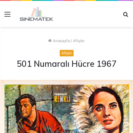
Menü
A
y
...
Anasayfa
/
Afişler
Afişler
501 Numaralı Hücre 1967