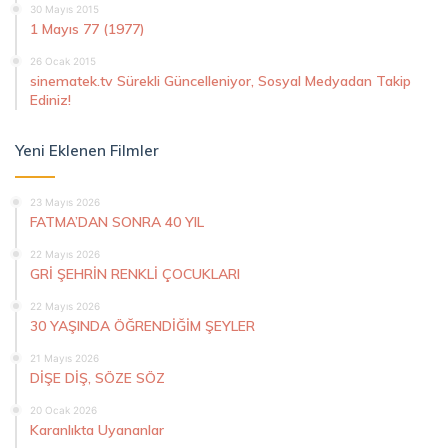
30 Mayıs 2015
1 Mayıs 77 (1977)
26 Ocak 2015
sinematek.tv Sürekli Güncelleniyor, Sosyal Medyadan Takip
Ediniz!
Yeni Eklenen Filmler
23 Mayıs 2026
FATMA’DAN SONRA 40 YIL
22 Mayıs 2026
GRİ ŞEHRİN RENKLİ ÇOCUKLARI
22 Mayıs 2026
30 YAŞINDA ÖĞRENDİĞİM ŞEYLER
21 Mayıs 2026
DİŞE DİŞ, SÖZE SÖZ
20 Ocak 2026
Karanlıkta Uyananlar