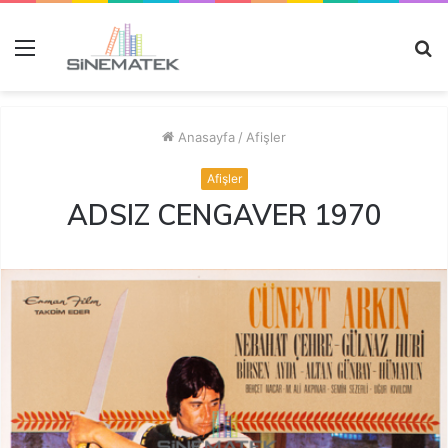
Menü
A
y
...
Anasayfa
/
Afişler
Afişler
ADSIZ CENGAVER 1970