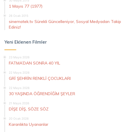
30 Mayıs 2015
1 Mayıs 77 (1977)
26 Ocak 2015
sinematek.tv Sürekli Güncelleniyor, Sosyal Medyadan Takip
Ediniz!
Yeni Eklenen Filmler
23 Mayıs 2026
FATMA’DAN SONRA 40 YIL
22 Mayıs 2026
GRİ ŞEHRİN RENKLİ ÇOCUKLARI
22 Mayıs 2026
30 YAŞINDA ÖĞRENDİĞİM ŞEYLER
21 Mayıs 2026
DİŞE DİŞ, SÖZE SÖZ
20 Ocak 2026
Karanlıkta Uyananlar