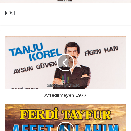
[afis]
Affedilmeyen 1977