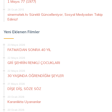
1 Mayıs 77 (1977)
26 Ocak 2015
sinematek.tv Sürekli Güncelleniyor, Sosyal Medyadan Takip
Ediniz!
Yeni Eklenen Filmler
23 Mayıs 2026
FATMA’DAN SONRA 40 YIL
22 Mayıs 2026
GRİ ŞEHRİN RENKLİ ÇOCUKLARI
22 Mayıs 2026
30 YAŞINDA ÖĞRENDİĞİM ŞEYLER
21 Mayıs 2026
DİŞE DİŞ, SÖZE SÖZ
20 Ocak 2026
Karanlıkta Uyananlar
20 Ocak 2026