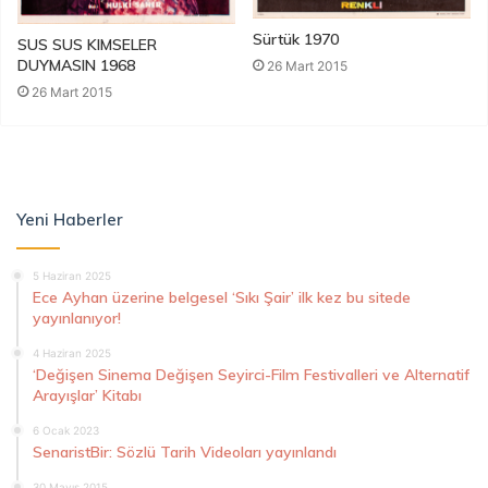
Sürtük 1970
SUS SUS KIMSELER
DUYMASIN 1968
26 Mart 2015
26 Mart 2015
Yeni Haberler
5 Haziran 2025
Ece Ayhan üzerine belgesel ‘Sıkı Şair’ ilk kez bu sitede
yayınlanıyor!
4 Haziran 2025
‘Değişen Sinema Değişen Seyirci-Film Festivalleri ve Alternatif
Arayışlar’ Kitabı
6 Ocak 2023
SenaristBir: Sözlü Tarih Videoları yayınlandı
30 Mayıs 2015