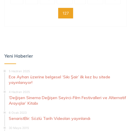
127
Yeni Haberler
5 Haziran 2025
Ece Ayhan üzerine belgesel ‘Sıkı Şair’ ilk kez bu sitede
yayınlanıyor!
4 Haziran 2025
‘Değişen Sinema Değişen Seyirci-Film Festivalleri ve Alternatif
Arayışlar’ Kitabı
6 Ocak 2023
SenaristBir: Sözlü Tarih Videoları yayınlandı
30 Mayıs 2015