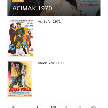
ACIMAK 1970
Acı Zafer 1972
Abbas Yolcu 1959
İlk
...
110
120
«
125
126