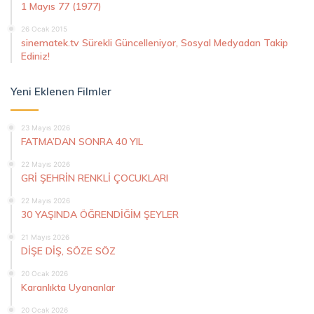
1 Mayıs 77 (1977)
26 Ocak 2015
sinematek.tv Sürekli Güncelleniyor, Sosyal Medyadan Takip
Ediniz!
Yeni Eklenen Filmler
23 Mayıs 2026
FATMA’DAN SONRA 40 YIL
22 Mayıs 2026
GRİ ŞEHRİN RENKLİ ÇOCUKLARI
22 Mayıs 2026
30 YAŞINDA ÖĞRENDİĞİM ŞEYLER
21 Mayıs 2026
DİŞE DİŞ, SÖZE SÖZ
20 Ocak 2026
Karanlıkta Uyananlar
20 Ocak 2026