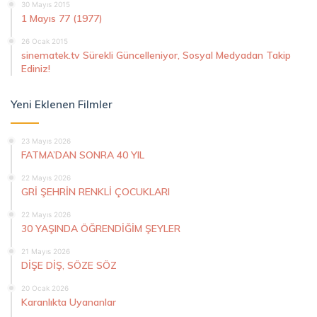
30 Mayıs 2015
1 Mayıs 77 (1977)
26 Ocak 2015
sinematek.tv Sürekli Güncelleniyor, Sosyal Medyadan Takip
Ediniz!
Yeni Eklenen Filmler
23 Mayıs 2026
FATMA’DAN SONRA 40 YIL
22 Mayıs 2026
GRİ ŞEHRİN RENKLİ ÇOCUKLARI
22 Mayıs 2026
30 YAŞINDA ÖĞRENDİĞİM ŞEYLER
21 Mayıs 2026
DİŞE DİŞ, SÖZE SÖZ
20 Ocak 2026
Karanlıkta Uyananlar