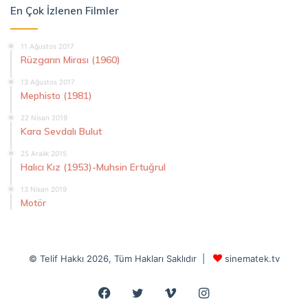
En Çok İzlenen Filmler
11 Ağustos 2017
Rüzgarın Mirası (1960)
13 Ağustos 2017
Mephisto (1981)
22 Nisan 2019
Kara Sevdalı Bulut
25 Aralık 2015
Halıcı Kız (1953)-Muhsin Ertuğrul
13 Nisan 2019
Motör
© Telif Hakkı 2026, Tüm Hakları Saklıdır |
sinematek.tv
Facebook
Twitter
Vimeo
Instagram