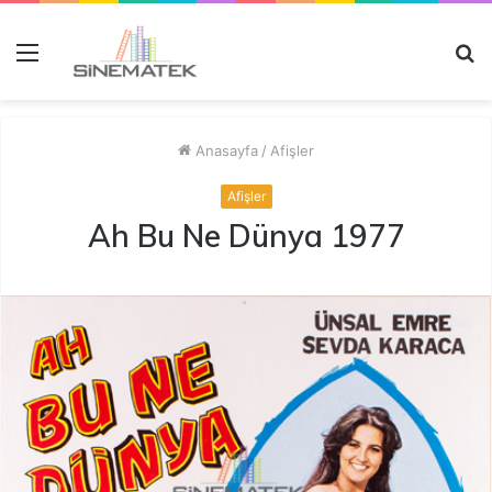
Menü
A
y
...
Anasayfa
/
Afişler
Afişler
Ah Bu Ne Dünya 1977