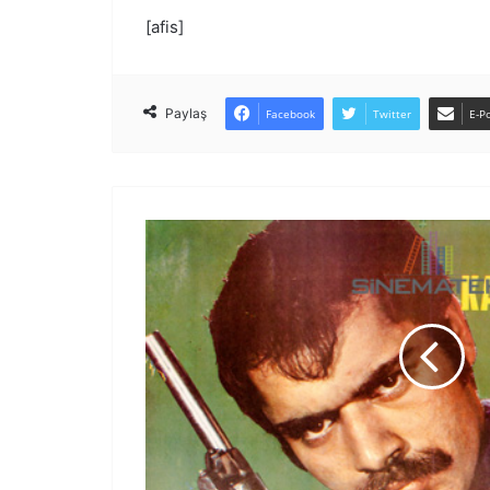
[afis]
Paylaş
Facebook
Twitter
E-Po