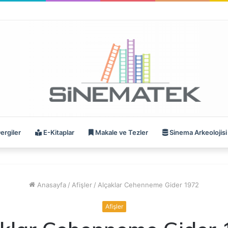
ergiler
E-Kitaplar
Makale ve Tezler
Sinema Arkeolojisi
Anasayfa
/
Afişler
/
Alçaklar Cehenneme Gider 1972
Afişler