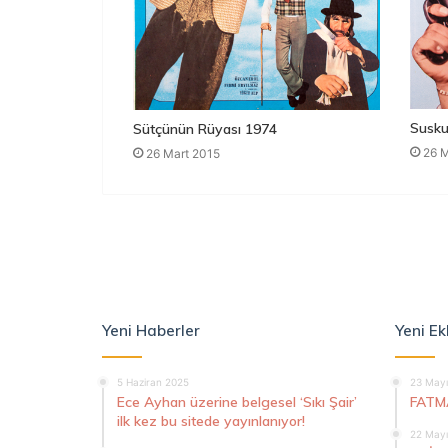
Susku
Sütçünün Rüyası 1974
26 M
26 Mart 2015
Yeni Haberler
Yeni Ek
5 Haziran 2025
23 Mayı
Ece Ayhan üzerine belgesel ‘Sıkı Şair’
FATM
ilk kez bu sitede yayınlanıyor!
22 Mayı