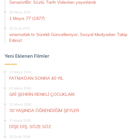
SenaristBir: Sözlü Tarih Videoları yayınlandı
30 Mayıs 2015
1 Mayıs 77 (1977)
26 Ocak 2015
sinematek.tv Sürekli Güncelleniyor, Sosyal Medyadan Takip
Ediniz!
Yeni Eklenen Filmler
23 Mayıs 2026
FATMA’DAN SONRA 40 YIL
22 Mayıs 2026
GRİ ŞEHRİN RENKLİ ÇOCUKLARI
22 Mayıs 2026
30 YAŞINDA ÖĞRENDİĞİM ŞEYLER
21 Mayıs 2026
DİŞE DİŞ, SÖZE SÖZ
20 Ocak 2026