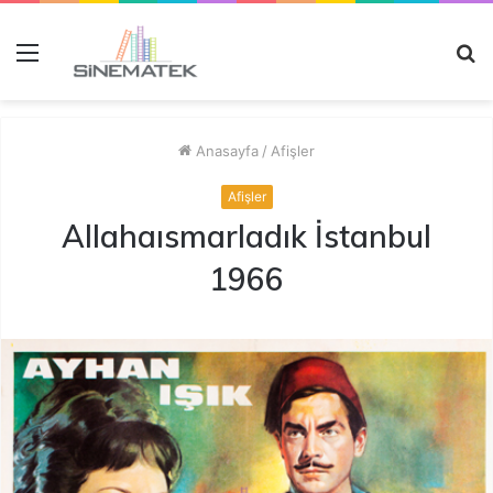
Menü
A
y
...
Anasayfa
/
Afişler
Afişler
Allahaısmarladık İstanbul
1966