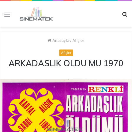
Menü
A
y
...
Anasayfa
/
Afişler
Afişler
ARKADASLIK OLDU MU 1970