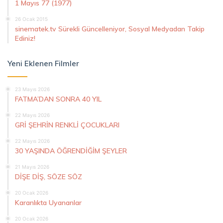
1 Mayıs 77 (1977)
26 Ocak 2015
sinematek.tv Sürekli Güncelleniyor, Sosyal Medyadan Takip
Ediniz!
Yeni Eklenen Filmler
23 Mayıs 2026
FATMA’DAN SONRA 40 YIL
22 Mayıs 2026
GRİ ŞEHRİN RENKLİ ÇOCUKLARI
22 Mayıs 2026
30 YAŞINDA ÖĞRENDİĞİM ŞEYLER
21 Mayıs 2026
DİŞE DİŞ, SÖZE SÖZ
20 Ocak 2026
Karanlıkta Uyananlar
20 Ocak 2026