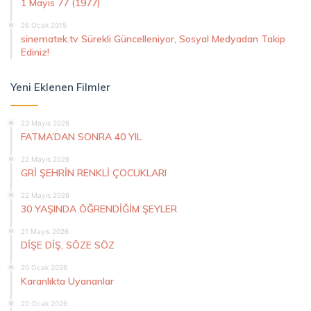
1 Mayıs 77 (1977)
26 Ocak 2015
sinematek.tv Sürekli Güncelleniyor, Sosyal Medyadan Takip
Ediniz!
Yeni Eklenen Filmler
23 Mayıs 2026
FATMA’DAN SONRA 40 YIL
22 Mayıs 2026
GRİ ŞEHRİN RENKLİ ÇOCUKLARI
22 Mayıs 2026
30 YAŞINDA ÖĞRENDİĞİM ŞEYLER
21 Mayıs 2026
DİŞE DİŞ, SÖZE SÖZ
20 Ocak 2026
Karanlıkta Uyananlar
20 Ocak 2026