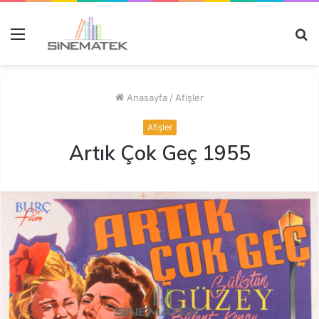
Menü
A
y
...
Anasayfa
/
Afişler
Afişler
Artık Çok Geç 1955