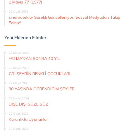
1 Mayıs 77 (1977)
26 Ocak 2015
sinematek.tv Sürekli Güncelleniyor, Sosyal Medyadan Takip
Ediniz!
Yeni Eklenen Filmler
23 Mayıs 2026
FATMA’DAN SONRA 40 YIL
22 Mayıs 2026
GRİ ŞEHRİN RENKLİ ÇOCUKLARI
22 Mayıs 2026
30 YAŞINDA ÖĞRENDİĞİM ŞEYLER
21 Mayıs 2026
DİŞE DİŞ, SÖZE SÖZ
20 Ocak 2026
Karanlıkta Uyananlar
20 Ocak 2026