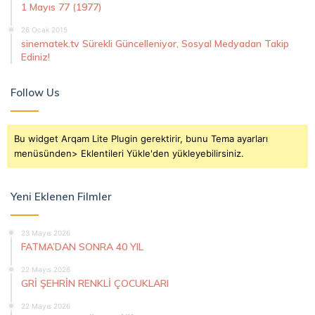
1 Mayıs 77 (1977)
26 Ocak 2015
sinematek.tv Sürekli Güncelleniyor, Sosyal Medyadan Takip
Ediniz!
Follow Us
Bu widget Arqam Lite Plugin gerektirir, bunu Tema ayarları
menüsünden> Eklentileri Yükle'den yükleyebilirsiniz.
Yeni Eklenen Filmler
23 Mayıs 2026
FATMA’DAN SONRA 40 YIL
22 Mayıs 2026
GRİ ŞEHRİN RENKLİ ÇOCUKLARI
22 Mayıs 2026