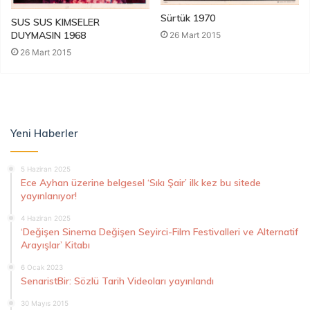
Sürtük 1970
SUS SUS KIMSELER
DUYMASIN 1968
26 Mart 2015
26 Mart 2015
Yeni Haberler
5 Haziran 2025
Ece Ayhan üzerine belgesel ‘Sıkı Şair’ ilk kez bu sitede
yayınlanıyor!
4 Haziran 2025
‘Değişen Sinema Değişen Seyirci-Film Festivalleri ve Alternatif
Arayışlar’ Kitabı
6 Ocak 2023
SenaristBir: Sözlü Tarih Videoları yayınlandı
30 Mayıs 2015