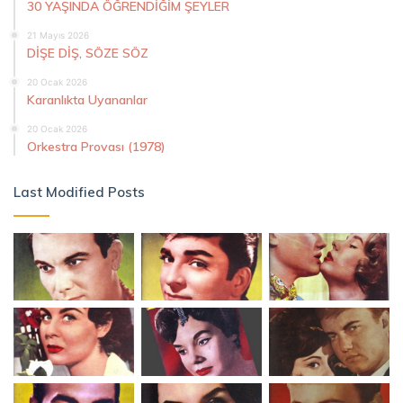
30 YAŞINDA ÖĞRENDİĞİM ŞEYLER
21 Mayıs 2026
DİŞE DİŞ, SÖZE SÖZ
20 Ocak 2026
Karanlıkta Uyananlar
20 Ocak 2026
Orkestra Provası (1978)
Last Modified Posts