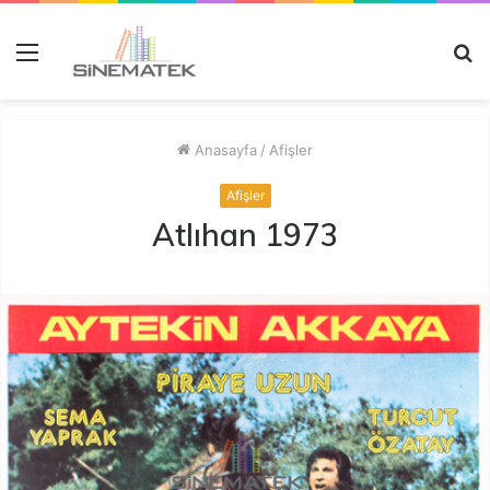
Menü
A
y
...
Anasayfa
/
Afişler
Afişler
Atlıhan 1973