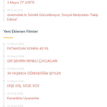
1 Mayıs 77 (1977)
26 Ocak 2015
sinematek.tv Sürekli Güncelleniyor, Sosyal Medyadan Takip
Ediniz!
Yeni Eklenen Filmler
23 Mayıs 2026
FATMA’DAN SONRA 40 YIL
22 Mayıs 2026
GRİ ŞEHRİN RENKLİ ÇOCUKLARI
22 Mayıs 2026
30 YAŞINDA ÖĞRENDİĞİM ŞEYLER
21 Mayıs 2026
DİŞE DİŞ, SÖZE SÖZ
20 Ocak 2026
Karanlıkta Uyananlar
20 Ocak 2026