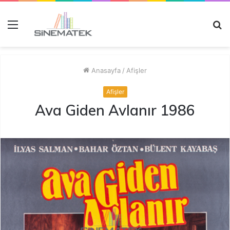
Menü
A
y
...
Anasayfa
/
Afişler
Afişler
Ava Giden Avlanır 1986