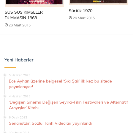
Sürtük 1970
SUS SUS KIMSELER
DUYMASIN 1968
26 Mart 2015
26 Mart 2015
Yeni Haberler
5 Haziran 2025
Ece Ayhan üzerine belgesel ‘Sıkı Şair’ ilk kez bu sitede
yayınlanıyor!
4 Haziran 2025
‘Değişen Sinema Değişen Seyirci-Film Festivalleri ve Alternatif
Arayışlar’ Kitabı
6 Ocak 2023
SenaristBir: Sözlü Tarih Videoları yayınlandı
30 Mayıs 2015