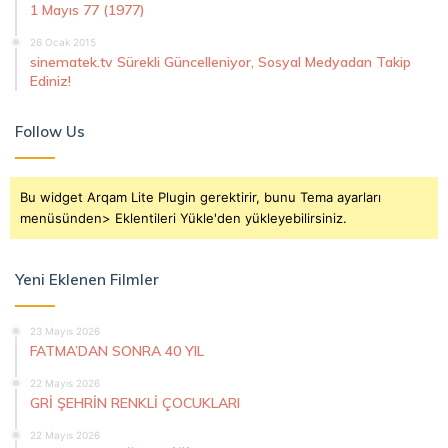
1 Mayıs 77 (1977)
26 Ocak 2015
sinematek.tv Sürekli Güncelleniyor, Sosyal Medyadan Takip
Ediniz!
Follow Us
Bu widget Arqam Lite Plugin gerektirir, bunu Tema ayarları
menüsünden> Eklentileri Yükle'den yükleyebilirsiniz.
Yeni Eklenen Filmler
23 Mayıs 2026
FATMA’DAN SONRA 40 YIL
22 Mayıs 2026
GRİ ŞEHRİN RENKLİ ÇOCUKLARI
22 Mayıs 2026