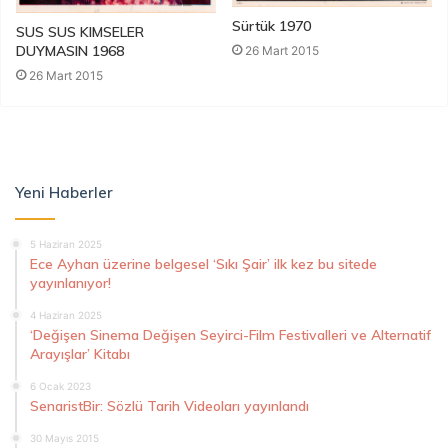
Sürtük 1970
SUS SUS KIMSELER
DUYMASIN 1968
26 Mart 2015
26 Mart 2015
Yeni Haberler
5 Haziran 2025
Ece Ayhan üzerine belgesel ‘Sıkı Şair’ ilk kez bu sitede
yayınlanıyor!
4 Haziran 2025
‘Değişen Sinema Değişen Seyirci-Film Festivalleri ve Alternatif
Arayışlar’ Kitabı
6 Ocak 2023
SenaristBir: Sözlü Tarih Videoları yayınlandı
30 Mayıs 2015