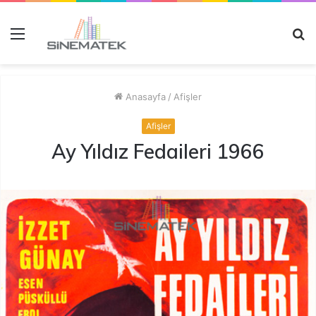
Menü
A
y
...
Anasayfa
/
Afişler
Afişler
Ay Yıldız Fedaileri 1966