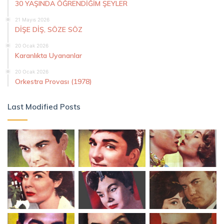
30 YAŞINDA ÖĞRENDİĞİM ŞEYLER
21 Mayıs 2026
DİŞE DİŞ, SÖZE SÖZ
20 Ocak 2026
Karanlıkta Uyananlar
20 Ocak 2026
Orkestra Provası (1978)
Last Modified Posts