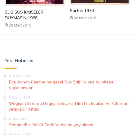
Sürtük 1970
SUS SUS KIMSELER
DUYMASIN 1968
26 Mart 2015
26 Mart 2015
Yeni Haberler
5 Haziran 2025
Ece Ayhan üzerine belgesel ‘Sıkı Şair’ ilk kez bu sitede
yayınlanıyor!
4 Haziran 2025
‘Değişen Sinema Değişen Seyirci-Film Festivalleri ve Alternatif
Arayışlar’ Kitabı
6 Ocak 2023
SenaristBir: Sözlü Tarih Videoları yayınlandı
30 Mayıs 2015