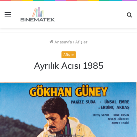
Menü
A
y
...
Anasayfa
/
Afişler
Afişler
Ayrılık Acısı 1985