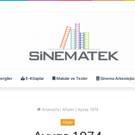
ergiler
E-Kitaplar
Makale ve Tezler
Sinema Arkeolojisi
Anasayfa
/
Afişler
/
Ayyaş 1974
Afişler