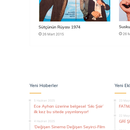
Susku
Sütçünün Rüyası 1974
26 M
26 Mart 2015
Yeni Haberler
Yeni Ek
5 Haziran 2025
23 Mayı
Ece Ayhan üzerine belgesel ‘Sıkı Şair’
FATM
ilk kez bu sitede yayınlanıyor!
22 Mayı
GRİ 
4 Haziran 2025
‘Değişen Sinema Değişen Seyirci-Film