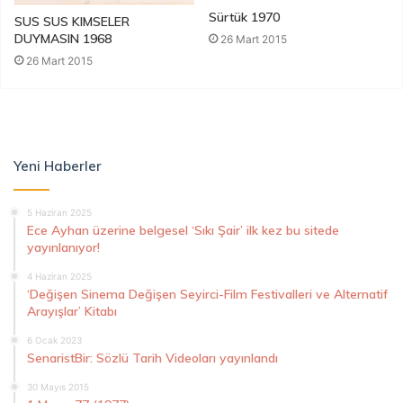
Sürtük 1970
SUS SUS KIMSELER
DUYMASIN 1968
26 Mart 2015
26 Mart 2015
Yeni Haberler
5 Haziran 2025
Ece Ayhan üzerine belgesel ‘Sıkı Şair’ ilk kez bu sitede
yayınlanıyor!
4 Haziran 2025
‘Değişen Sinema Değişen Seyirci-Film Festivalleri ve Alternatif
Arayışlar’ Kitabı
6 Ocak 2023
SenaristBir: Sözlü Tarih Videoları yayınlandı
30 Mayıs 2015