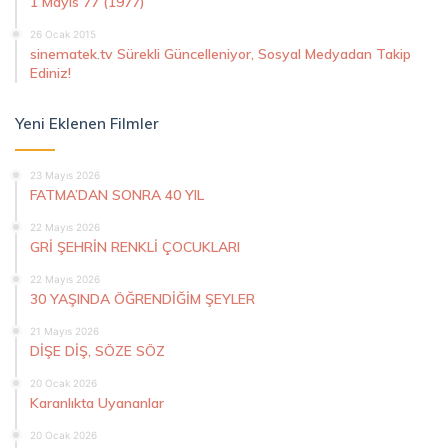
1 Mayıs 77 (1977)
26 Ocak 2015
sinematek.tv Sürekli Güncelleniyor, Sosyal Medyadan Takip
Ediniz!
Yeni Eklenen Filmler
23 Mayıs 2026
FATMA’DAN SONRA 40 YIL
22 Mayıs 2026
GRİ ŞEHRİN RENKLİ ÇOCUKLARI
22 Mayıs 2026
30 YAŞINDA ÖĞRENDİĞİM ŞEYLER
21 Mayıs 2026
DİŞE DİŞ, SÖZE SÖZ
20 Ocak 2026
Karanlıkta Uyananlar
20 Ocak 2026