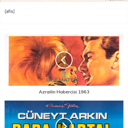
[afis]
Azrailin Habercisi 1963