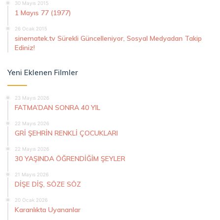
30 Mayıs 2015
1 Mayıs 77 (1977)
26 Ocak 2015
sinematek.tv Sürekli Güncelleniyor, Sosyal Medyadan Takip
Ediniz!
Yeni Eklenen Filmler
23 Mayıs 2026
FATMA’DAN SONRA 40 YIL
22 Mayıs 2026
GRİ ŞEHRİN RENKLİ ÇOCUKLARI
22 Mayıs 2026
30 YAŞINDA ÖĞRENDİĞİM ŞEYLER
21 Mayıs 2026
DİŞE DİŞ, SÖZE SÖZ
20 Ocak 2026
Karanlıkta Uyananlar