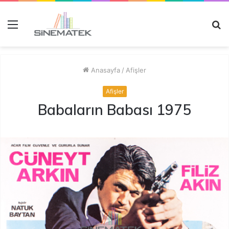
Menü
A
y
...
Anasayfa
/
Afişler
Afişler
Babaların Babası 1975