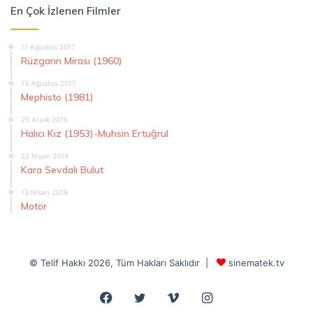
En Çok İzlenen Filmler
11 Ağustos 2017
Rüzgarın Mirası (1960)
13 Ağustos 2017
Mephisto (1981)
25 Aralık 2015
Halıcı Kız (1953)-Muhsin Ertuğrul
22 Nisan 2019
Kara Sevdalı Bulut
13 Nisan 2019
Motör
© Telif Hakkı 2026, Tüm Hakları Saklıdır |
sinematek.tv
Facebook
Twitter
Vimeo
Instagram