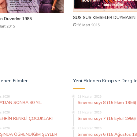
SUS SUS KIMSELER DUYMASIN 
n Duvarlar 1985
26 Mart 2015
art 2015
lenen Filmler
Yeni Eklenen Kitap ve Dergil
s 2026
23 Haziran 2026
A’DAN SONRA 40 YIL
Sinema sayı 8 (15 Ekim 1956)
s 2026
23 Haziran 2026
ŞEHRİN RENKLİ ÇOCUKLARI
Sinema sayı 7 (15 Eylül 1956)
s 2026
23 Haziran 2026
AŞINDA ÖĞRENDİĞİM ŞEYLER
Sinema sayı 6 (15 Ağustos 1