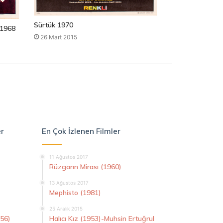
Sürtük 1970
1968
26 Mart 2015
er
En Çok İzlenen Filmler
11 Ağustos 2017
Rüzgarın Mirası (1960)
13 Ağustos 2017
Mephisto (1981)
25 Aralık 2015
956)
Halıcı Kız (1953)-Muhsin Ertuğrul