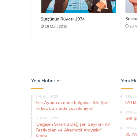
Susku
Sütçünün Rüyası 1974
26 M
26 Mart 2015
Yeni Haberler
Yeni Ek
5 Haziran 2025
23 Mayı
Ece Ayhan üzerine belgesel ‘Sıkı Şair’
FATM
ilk kez bu sitede yayınlanıyor!
22 Mayı
GRİ 
4 Haziran 2025
‘Değişen Sinema Değişen Seyirci-Film
22 Mayı
Festivalleri ve Alternatif Arayışlar’
30 Y
Kitabı