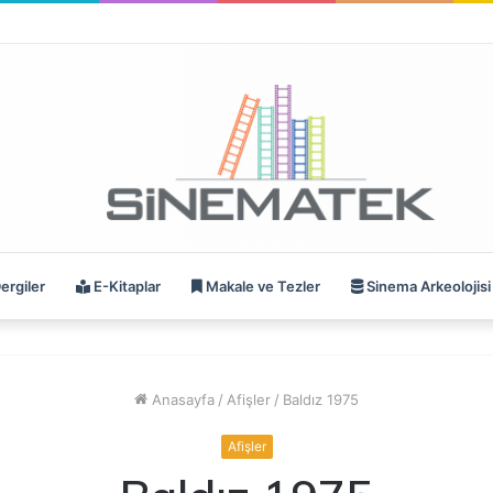
ergiler
E-Kitaplar
Makale ve Tezler
Sinema Arkeolojisi
Anasayfa
/
Afişler
/
Baldız 1975
Afişler