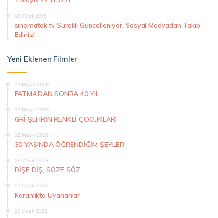
26 Ocak 2015
sinematek.tv Sürekli Güncelleniyor, Sosyal Medyadan Takip
Ediniz!
Yeni Eklenen Filmler
23 Mayıs 2026
FATMA’DAN SONRA 40 YIL
22 Mayıs 2026
GRİ ŞEHRİN RENKLİ ÇOCUKLARI
22 Mayıs 2026
30 YAŞINDA ÖĞRENDİĞİM ŞEYLER
21 Mayıs 2026
DİŞE DİŞ, SÖZE SÖZ
20 Ocak 2026
Karanlıkta Uyananlar
20 Ocak 2026