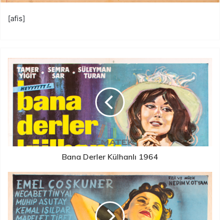
[afis]
Bana Derler Külhanlı 1964