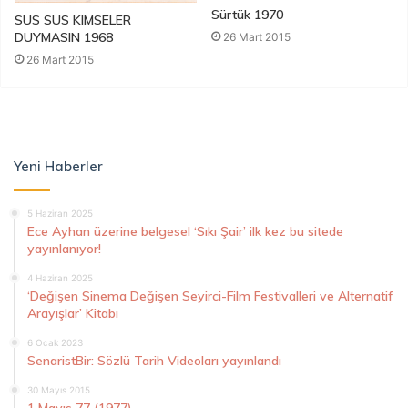
Sürtük 1970
SUS SUS KIMSELER
DUYMASIN 1968
26 Mart 2015
26 Mart 2015
Yeni Haberler
5 Haziran 2025
Ece Ayhan üzerine belgesel ‘Sıkı Şair’ ilk kez bu sitede
yayınlanıyor!
4 Haziran 2025
‘Değişen Sinema Değişen Seyirci-Film Festivalleri ve Alternatif
Arayışlar’ Kitabı
6 Ocak 2023
SenaristBir: Sözlü Tarih Videoları yayınlandı
30 Mayıs 2015
1 Mayıs 77 (1977)