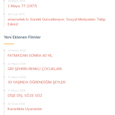
30 Mayıs 2015
1 Mayıs 77 (1977)
26 Ocak 2015
sinematek.tv Sürekli Güncelleniyor, Sosyal Medyadan Takip
Ediniz!
Yeni Eklenen Filmler
23 Mayıs 2026
FATMA’DAN SONRA 40 YIL
22 Mayıs 2026
GRİ ŞEHRİN RENKLİ ÇOCUKLARI
22 Mayıs 2026
30 YAŞINDA ÖĞRENDİĞİM ŞEYLER
21 Mayıs 2026
DİŞE DİŞ, SÖZE SÖZ
20 Ocak 2026
Karanlıkta Uyananlar