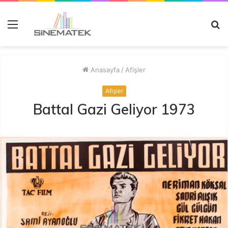
Menü
A
y
...
Anasayfa
/
Afişler
Afişler
Battal Gazi Geliyor 1973