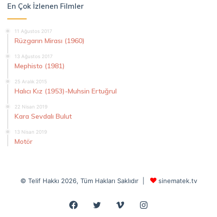
En Çok İzlenen Filmler
11 Ağustos 2017
Rüzgarın Mirası (1960)
13 Ağustos 2017
Mephisto (1981)
25 Aralık 2015
Halıcı Kız (1953)-Muhsin Ertuğrul
22 Nisan 2019
Kara Sevdalı Bulut
13 Nisan 2019
Motör
© Telif Hakkı 2026, Tüm Hakları Saklıdır |
sinematek.tv
Facebook
Twitter
Vimeo
Instagram