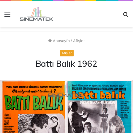
Menü
A
y
...
Anasayfa
/
Afişler
Afişler
Battı Balık 1962