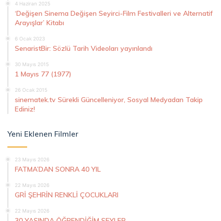
4 Haziran 2025
‘Değişen Sinema Değişen Seyirci-Film Festivalleri ve Alternatif
Arayışlar’ Kitabı
6 Ocak 2023
SenaristBir: Sözlü Tarih Videoları yayınlandı
30 Mayıs 2015
1 Mayıs 77 (1977)
26 Ocak 2015
sinematek.tv Sürekli Güncelleniyor, Sosyal Medyadan Takip
Ediniz!
Yeni Eklenen Filmler
23 Mayıs 2026
FATMA’DAN SONRA 40 YIL
22 Mayıs 2026
GRİ ŞEHRİN RENKLİ ÇOCUKLARI
22 Mayıs 2026
30 YAŞINDA ÖĞRENDİĞİM ŞEYLER