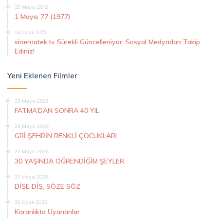
30 Mayıs 2015
1 Mayıs 77 (1977)
26 Ocak 2015
sinematek.tv Sürekli Güncelleniyor, Sosyal Medyadan Takip
Ediniz!
Yeni Eklenen Filmler
23 Mayıs 2026
FATMA’DAN SONRA 40 YIL
22 Mayıs 2026
GRİ ŞEHRİN RENKLİ ÇOCUKLARI
22 Mayıs 2026
30 YAŞINDA ÖĞRENDİĞİM ŞEYLER
21 Mayıs 2026
DİŞE DİŞ, SÖZE SÖZ
20 Ocak 2026
Karanlıkta Uyananlar