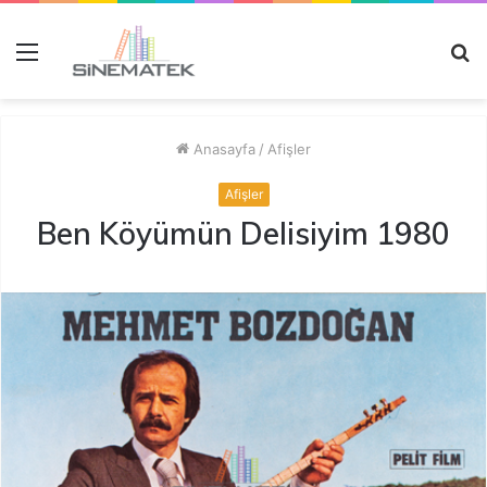
Menü
A
y
...
Anasayfa
/
Afişler
Afişler
Ben Köyümün Delisiyim 1980