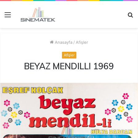
Menü
A
y
...
Anasayfa
/
Afişler
Afişler
BEYAZ MENDILLI 1969