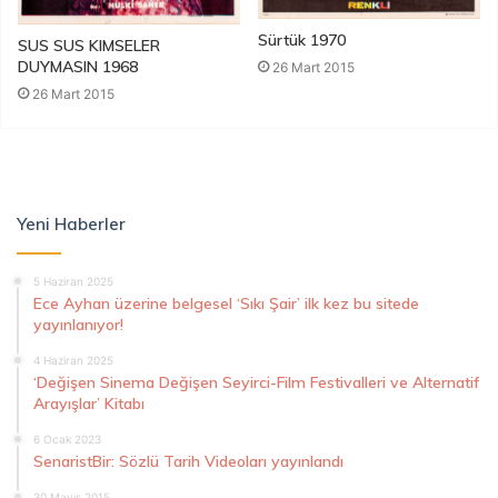
Sürtük 1970
SUS SUS KIMSELER
DUYMASIN 1968
26 Mart 2015
26 Mart 2015
Yeni Haberler
5 Haziran 2025
Ece Ayhan üzerine belgesel ‘Sıkı Şair’ ilk kez bu sitede
yayınlanıyor!
4 Haziran 2025
‘Değişen Sinema Değişen Seyirci-Film Festivalleri ve Alternatif
Arayışlar’ Kitabı
6 Ocak 2023
SenaristBir: Sözlü Tarih Videoları yayınlandı
30 Mayıs 2015