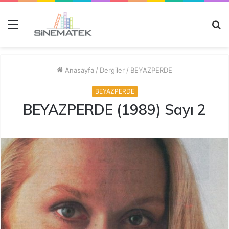
Menü
A
y
...
Anasayfa
/
Dergiler
/
BEYAZPERDE
BEYAZPERDE
BEYAZPERDE (1989) Sayı 2