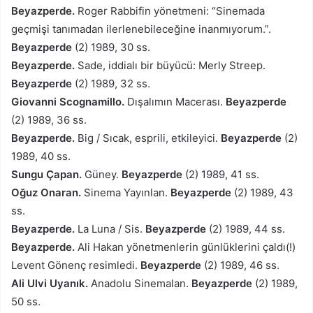
Beyazperde.
Roger Rabbifin yönetmeni: “Sinemada
geçmişi tanımadan ilerlenebileceğine inanmıyorum.”.
Beyazperde
(2) 1989, 30 ss.
Beyazperde.
Sade, iddialı bir büyücü: Merly Streep.
Beyazperde
(2) 1989, 32 ss.
Giovanni Scognamillo.
Dışalımın Macerası.
Beyazperde
(2) 1989, 36 ss.
Beyazperde.
Big / Sıcak, esprili, etkileyici.
Beyazperde
(2)
1989, 40 ss.
Sungu Çapan.
Güney.
Beyazperde
(2) 1989, 41 ss.
Oğuz Onaran.
Sinema Yayınlan.
Beyazperde
(2) 1989, 43
ss.
Beyazperde.
La Luna / Sis.
Beyazperde
(2) 1989, 44 ss.
Beyazperde.
Ali Hakan yönetmenlerin günlüklerini çaldı(!)
Levent Gönenç resimledi.
Beyazperde
(2) 1989, 46 ss.
Ali Ulvi Uyanık.
Anadolu Sinemalan.
Beyazperde
(2) 1989,
50 ss.