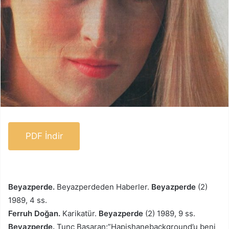
PDF İndir
Beyazperde.
Beyazperdeden Haberler.
Beyazperde
(2)
1989, 4 ss.
Ferruh Doğan.
Karikatür.
Beyazperde
(2) 1989, 9 ss.
Beyazperde.
Tunç Başaran:”Hapishanebackground’u beni