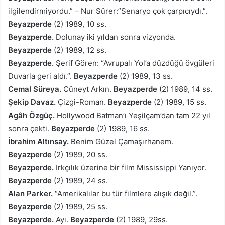
ilgilendirmiyordu.” – Nur Sürer:”Senaryo çok çarpıcıydı.”.
Beyazperde
(2) 1989, 10 ss.
Beyazperde.
Dolunay iki yıldan sonra vizyonda.
Beyazperde
(2) 1989, 12 ss.
Beyazperde.
Şerif Gören: “Avrupalı Yol’a düzdüğü övgüleri
Duvarla geri aldı.”.
Beyazperde
(2) 1989, 13 ss.
Cemal Süreya.
Cüneyt Arkın.
Beyazperde
(2) 1989, 14 ss.
Şekip Davaz.
Çizgi-Roman.
Beyazperde
(2) 1989, 15 ss.
Agâh Özgüç.
Hollywood Batman’ı Yeşilçam’dan tam 22 yıl
sonra çekti.
Beyazperde
(2) 1989, 16 ss.
İbrahim Altınsay.
Benim Güzel Çamaşırhanem.
Beyazperde
(2) 1989, 20 ss.
Beyazperde.
Irkçılık üzerine bir film Mississippi Yanıyor.
Beyazperde
(2) 1989, 24 ss.
Alan Parker.
“Amerikalılar bu tür filmlere alışık değil.”.
Beyazperde
(2) 1989, 25 ss.
Beyazperde.
Ayı.
Beyazperde
(2) 1989, 29ss.