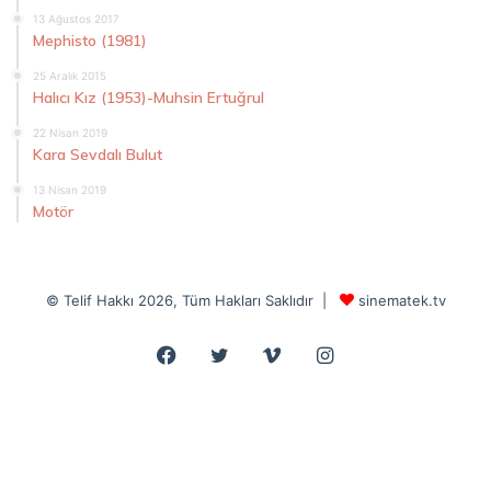
13 Ağustos 2017
Mephisto (1981)
25 Aralık 2015
Halıcı Kız (1953)-Muhsin Ertuğrul
22 Nisan 2019
Kara Sevdalı Bulut
13 Nisan 2019
Motör
© Telif Hakkı 2026, Tüm Hakları Saklıdır |
sinematek.tv
Facebook
Twitter
Vimeo
Instagram