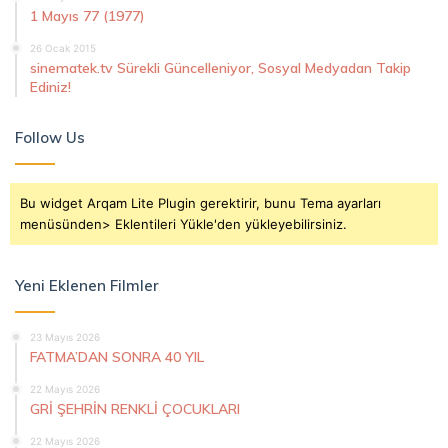
1 Mayıs 77 (1977)
26 Ocak 2015
sinematek.tv Sürekli Güncelleniyor, Sosyal Medyadan Takip
Ediniz!
Follow Us
Bu widget Arqam Lite Plugin gerektirir, bunu Tema ayarları
menüsünden> Eklentileri Yükle'den yükleyebilirsiniz.
Yeni Eklenen Filmler
23 Mayıs 2026
FATMA’DAN SONRA 40 YIL
22 Mayıs 2026
GRİ ŞEHRİN RENKLİ ÇOCUKLARI
22 Mayıs 2026