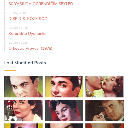
30 YAŞINDA ÖĞRENDİĞİM ŞEYLER
21 Mayıs 2026
DİŞE DİŞ, SÖZE SÖZ
20 Ocak 2026
Karanlıkta Uyananlar
20 Ocak 2026
Orkestra Provası (1978)
Last Modified Posts