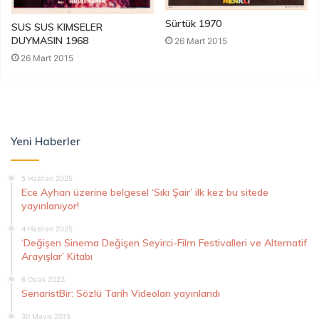
Sürtük 1970
SUS SUS KIMSELER
DUYMASIN 1968
26 Mart 2015
26 Mart 2015
Yeni Haberler
5 Haziran 2025
Ece Ayhan üzerine belgesel ‘Sıkı Şair’ ilk kez bu sitede
yayınlanıyor!
4 Haziran 2025
‘Değişen Sinema Değişen Seyirci-Film Festivalleri ve Alternatif
Arayışlar’ Kitabı
6 Ocak 2023
SenaristBir: Sözlü Tarih Videoları yayınlandı
30 Mayıs 2015