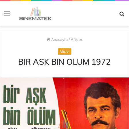
Menü
A
y
...
Anasayfa
/
Afişler
Afişler
BIR ASK BIN OLUM 1972