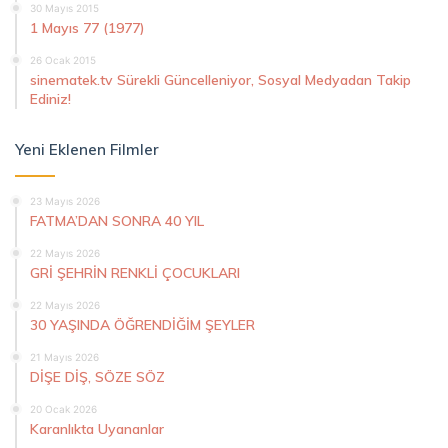
30 Mayıs 2015
1 Mayıs 77 (1977)
26 Ocak 2015
sinematek.tv Sürekli Güncelleniyor, Sosyal Medyadan Takip
Ediniz!
Yeni Eklenen Filmler
23 Mayıs 2026
FATMA’DAN SONRA 40 YIL
22 Mayıs 2026
GRİ ŞEHRİN RENKLİ ÇOCUKLARI
22 Mayıs 2026
30 YAŞINDA ÖĞRENDİĞİM ŞEYLER
21 Mayıs 2026
DİŞE DİŞ, SÖZE SÖZ
20 Ocak 2026
Karanlıkta Uyananlar