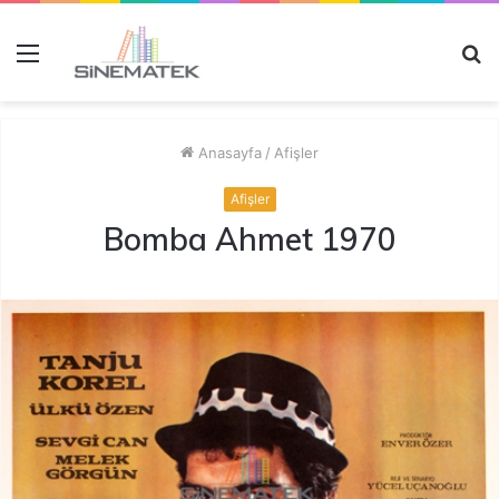
Menü
A
y
...
Anasayfa
/
Afişler
Afişler
Bomba Ahmet 1970