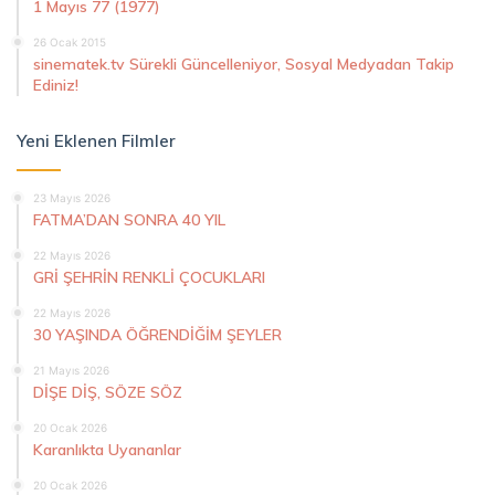
1 Mayıs 77 (1977)
26 Ocak 2015
sinematek.tv Sürekli Güncelleniyor, Sosyal Medyadan Takip
Ediniz!
Yeni Eklenen Filmler
23 Mayıs 2026
FATMA’DAN SONRA 40 YIL
22 Mayıs 2026
GRİ ŞEHRİN RENKLİ ÇOCUKLARI
22 Mayıs 2026
30 YAŞINDA ÖĞRENDİĞİM ŞEYLER
21 Mayıs 2026
DİŞE DİŞ, SÖZE SÖZ
20 Ocak 2026
Karanlıkta Uyananlar
20 Ocak 2026