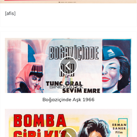
[afis]
Boğaziçinde Aşk 1966