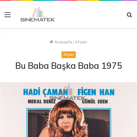
Menü
A
y
...
Anasayfa
/
Afişler
Afişler
Bu Baba Başka Baba 1975