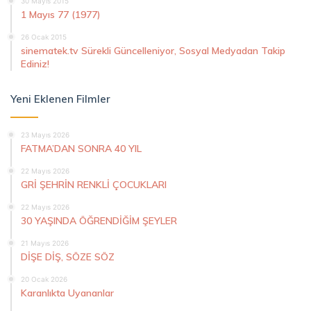
30 Mayıs 2015
1 Mayıs 77 (1977)
26 Ocak 2015
sinematek.tv Sürekli Güncelleniyor, Sosyal Medyadan Takip
Ediniz!
Yeni Eklenen Filmler
23 Mayıs 2026
FATMA’DAN SONRA 40 YIL
22 Mayıs 2026
GRİ ŞEHRİN RENKLİ ÇOCUKLARI
22 Mayıs 2026
30 YAŞINDA ÖĞRENDİĞİM ŞEYLER
21 Mayıs 2026
DİŞE DİŞ, SÖZE SÖZ
20 Ocak 2026
Karanlıkta Uyananlar