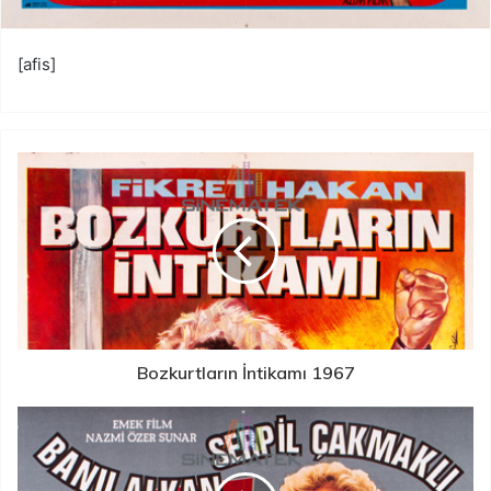
[afis]
Bozkurtların İntikamı 1967