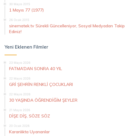
30 Mayıs 2015
1 Mayıs 77 (1977)
26 Ocak 2015
sinematek.tv Sürekli Güncelleniyor, Sosyal Medyadan Takip
Ediniz!
Yeni Eklenen Filmler
23 Mayıs 2026
FATMA’DAN SONRA 40 YIL
22 Mayıs 2026
GRİ ŞEHRİN RENKLİ ÇOCUKLARI
22 Mayıs 2026
30 YAŞINDA ÖĞRENDİĞİM ŞEYLER
21 Mayıs 2026
DİŞE DİŞ, SÖZE SÖZ
20 Ocak 2026
Karanlıkta Uyananlar