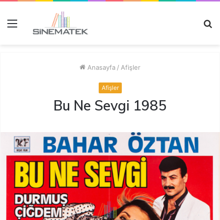
Menü
A
y
...
Anasayfa
/
Afişler
Afişler
Bu Ne Sevgi 1985